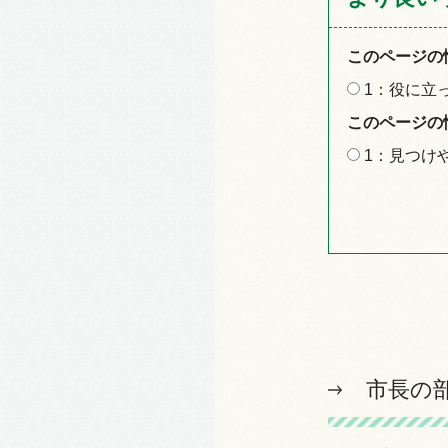
このページの
1：役に立
このページの
1：見つけ
市長の