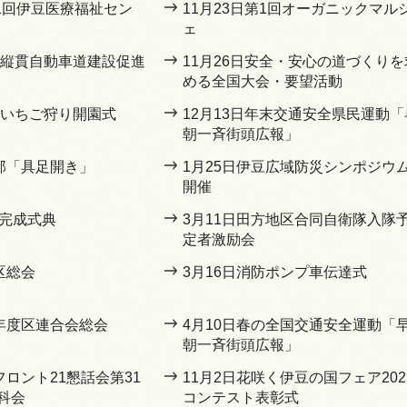
11回伊豆医療福祉セン
11月23日第1回オーガニックマル
ェ
伊豆縦貫自動車道建設促進
11月26日安全・安心の道づくりを
める全国大会・要望活動
間いちご狩り開園式
12月13日年末交通安全県民運動「
朝一斉街頭広報」
川邸「具足開き」
1月25日伊豆広域防災シンポジウ
開催
橋完成式典
3月11日田方地区合同自衛隊入隊
定者激励会
区総会
3月16日消防ポンプ車伝達式
7年度区連合会総会
4月10日春の全国交通安全運動「
朝一斉街頭広報」
フロント21懇話会第31
11月2日花咲く伊豆の国フェア202
科会
コンテスト表彰式