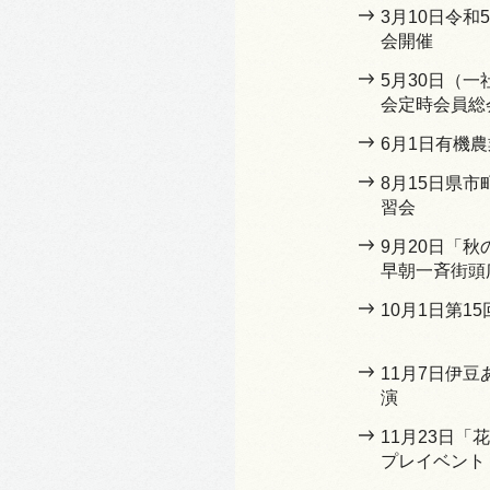
3月10日令
会開催
5月30日（
会定時会員総
6月1日有機
8月15日県
習会
9月20日「
早朝一斉街頭
10月1日第1
11月7日伊
演
11月23日
プレイベント