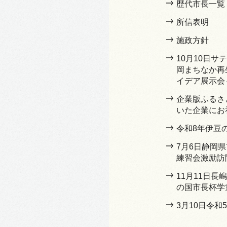
歴代市長一覧
所信表明
施政方針
10月10日
岡まちなか再
イデア展示会
企業版ふるさ
いた企業にお
令和8年伊豆
7月6日静岡
練習会激励訪
11月11日
の国市長杯学
3月10日令和