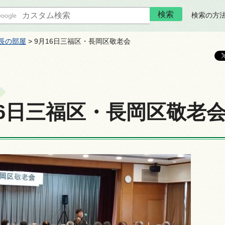
検索の方
長の部屋
> 9月16日三福区・長岡区敬老会
16日三福区・長岡区敬老