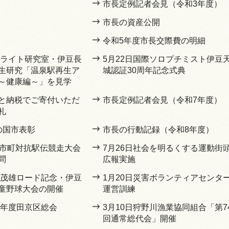
市長定例記者会見（令和3年度）
市長の資産公開
令和5年度市長交際費の明細
サテライト研究室・伊豆長
5月22日国際ソロプチミスト伊豆
生研究「温泉駅再生ア
城認証30周年記念式典
～健康編～」を見学
と納税でご寄付いただ
市長定例記者会見（令和7年度）
礼
の国市表彰
市長の行動記録（令和8年度）
県市町対抗駅伝競走大会
7月26日社会を明るくする運動街
問
広報実施
長嶋茂雄ロード記念・伊豆
1月20日災害ボランティアセンタ
童野球大会の開催
運営訓練
5年度田京区総会
3月10日狩野川漁業協同組合「第7
回通常総代会」開催