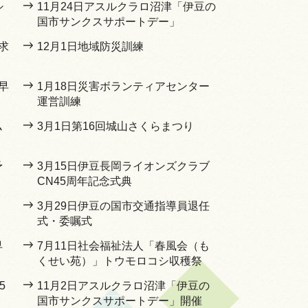
シ
11月24日アスルクラロ沼津「伊豆の
国市サンクスサポートデー」
求
12月1日地域防災訓練
早
1月18日災害ボランティアセンター
運営訓練
ム
3月1日第16回城山さくらまつり
予
3月15日伊豆長岡ライオンズクラブ
CN45周年記念式典
3月29日伊豆の国市交通指導員退任
式・委嘱式
早
7月11日社会福祉法人「春風会（も
くせい苑）」トウモロコシ収穫祭
5
11月2日アスルクラロ沼津「伊豆の
国市サンクスサポートデー」開催