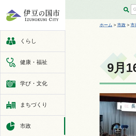
伊豆の国市
ホーム
>
市政
>
市
くらし
健康・福祉
9月
学び・文化
まちづくり
市政