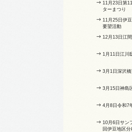
11月23日第
ターまつり
11月25日
要望活動
12月13日江
1月11日江
3月1日深沢
3月15日神島
4月8日令和
10月6日サン
回伊豆地区分