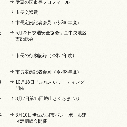
伊豆の国市長プロフィール
市長交際費
市長定例記者会見（令和6年度）
天
5月22日交通安全協会伊豆中央地区
支部総会
市長の行動記録（令和7年度）
市長定例記者会見（令和8年度）
頭
10月18日「ふれあいミーティング」
開催
ー
3月2日第15回城山さくらまつり
4
3月10日伊豆の国市バレーボール連
盟定期総会開催