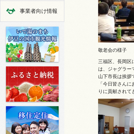
事業者向け情報
いで湯のまち 伊豆の国市の観光
敬老会の様子
三福区、長岡区
は、ジャグラー
ふるさと納税
山下市長は挨拶
「今日皆さんに
りに貢献されて
移住定住