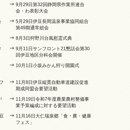
9月29日第32回静岡県作業所連合
会・わ表彰大会
会
5月29日伊豆長岡温泉事業協同組合
第49期通常総会
8月3日狩野川台風慰霊式典
学
9月11日サンフロント21懇話会第30
回伊豆地区分科会開催
10月1日小坂みかん狩り開園式
フ
11月8日伊豆縦貫自動車道建設促進
期成同盟会要望活動
が
11月19日令和7年度農業農村整備事
業予算編成に対する要望活動
豆
11月16日大仁瑞泉郷「食・農・健康
フェス」