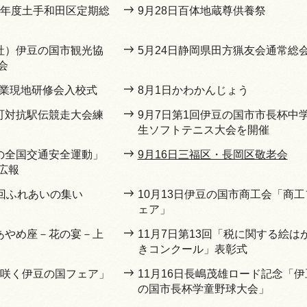
和5年度土手和田区定期総
9月28日百体地蔵尊供養祭
一社）伊豆の国市観光協
5月24日静岡県田方猟友会通常総
会
農業現地研修会入校式
8月1日かわかんじょう
市町対抗駅伝競走大会練
9月7日第1回伊豆の国市市長杯中
生ソフトテニス大会を開催
秋の全国交通安全運動」
9月16日三福区・長岡区敬老会
広報
5回ふれあいの集い
10月13日伊豆の国市商工会「商工
ェア」
豆あやめ座－花の宴－上
11月7日第13回「税に関する絵は
きコンクール」表彰式
「花咲く伊豆の国フェア」
11月16日長嶋茂雄ロード記念「伊
の国市長杯学童野球大会」