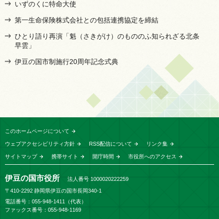
いずのくに特命大使
第一生命保険株式会社との包括連携協定を締結
ひとり語り再演「魁（さきがけ）のもののふ知られざる北条
早雲」
伊豆の国市制施行20周年記念式典
このホームページについて
ウェブアクセシビリティ方針
RSS配信について
リンク集
サイトマップ
携帯サイト
開庁時間
市役所へのアクセス
伊豆の国市役所
法人番号 1000020222259
〒410-2292 静岡県伊豆の国市長岡340-1
電話番号：055-948-1411（代表）
ファックス番号：055-948-1169