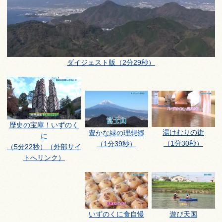
ダイジェスト版（2分29秒）
歴史の宝庫！いずのく
湯けむりの街
豊かな緑の理想郷
に
（1分30秒）
（1分39秒）
（5分22秒）（外部サイ
トへリンク）
いずのくに食自慢
遊び天国