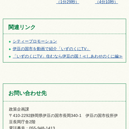
（1分29秒）
（4分10秒）
関連リンク
シティープロモーション
伊豆の国市を動画で紹介「いずのくにTV」
「いずのくにTV」住むなら伊豆の国！≪しあわせのくに編≫
お問い合わせ先
政策企画課
〒410-2292静岡県伊豆の国市長岡340-1 伊豆の国市役所伊
豆長岡庁舎2階
電話番号：055-948-1413