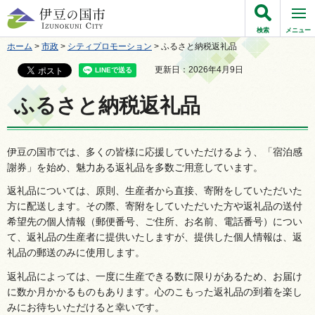
伊豆の国市
検索
メニュー
ホーム
>
市政
>
シティプロモーション
> ふるさと納税返礼品
更新日：2026年4月9日
ふるさと納税返礼品
伊豆の国市では、多くの皆様に応援していただけるよう、「宿泊感
謝券」を始め、魅力ある返礼品を多数ご用意しています。
返礼品については、原則、生産者から直接、寄附をしていただいた
方に配送します。その際、寄附をしていただいた方や返礼品の送付
希望先の個人情報（郵便番号、ご住所、お名前、電話番号）につい
て、返礼品の生産者に提供いたしますが、提供した個人情報は、返
礼品の郵送のみに使用します。
返礼品によっては、一度に生産できる数に限りがあるため、お届け
に数か月かかるものもあります。心のこもった返礼品の到着を楽し
みにお待ちいただけると幸いです。