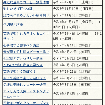
身近な道具でコーヒー焙煎体験
令和7年12月13日（土曜日）
楽しいそば打ち体験
令和7年11月19日（月曜日）
誰でも作れるかわいい練り切り
令和7年11月6日（木曜日）
令和7年10月17日（金曜日）、1
体調整え講座
0月21日（火曜日）
英語で楽しむカラオケ＆エクサ
令和7年9月4日（木曜日）、9月1
サイズ
8日（木曜日）
心を映す己書筆ペン講座
令和7年9月11日（木曜日）
音が響く竹灯籠スピーカー作り
令和7年8月20日（水曜日）
七宝焼きアクセサリー講座
令和7年8月7日（木曜日）
かわいい飾り巻き寿司作り
令和7年8月5日（火曜日）
英語で楽しく遊ぼう！
令和7年7月26日（土曜日）
親子で英語で楽しく遊ぼう！
令和7年6月28日（土曜日）
気楽に美味しくコーヒー焙煎
令和7年6月15日（日曜日）
アメリカで人気！ボストンクリ
令和7年6月5日（木曜日）
ームケーキ
窯焼きピザとダッチオーブンで