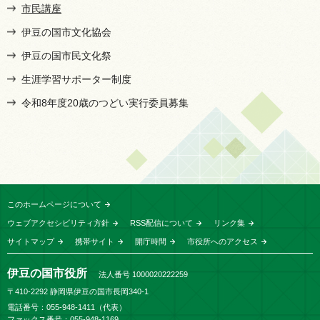
市民講座
伊豆の国市文化協会
伊豆の国市民文化祭
生涯学習サポーター制度
令和8年度20歳のつどい実行委員募集
このホームページについて
ウェブアクセシビリティ方針
RSS配信について
リンク集
サイトマップ
携帯サイト
開庁時間
市役所へのアクセス
伊豆の国市役所
法人番号 1000020222259
〒410-2292 静岡県伊豆の国市長岡340-1
電話番号：055-948-1411（代表）
ファックス番号：055-948-1169