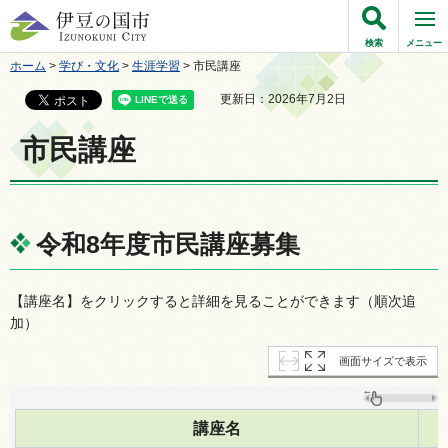
伊豆の国市
検索
メニュー
ホーム
>
学び・文化
>
生涯学習
> 市民講座
更新日：2026年7月2日
市民講座
令和8年度市民講座募集
【講座名】をクリックすると詳細を見ることができます（順次追
加）
画面サイズで表示
講座名