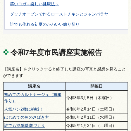
笑いヨガ～楽しい健康法～
ダッチオーブンで作るローストチキンとジャンバラヤ
誰でも作れる初夏のかわいい練り切り
令和7年度市民講座実施報告
【講座名】をクリックすると終了した講座の写真と感想を見ること
ができます
講座名
開催日
初めてのカルトナージュ（布箱
令和8年3月5日（木曜日）
作り）
人気パン2種に挑戦！
令和8年2月14日（土曜日）
はじめての魚のさばき方
令和8年2月11日（水曜日）
誰でも簡単味噌づくり
令和8年1月24日（土曜日）