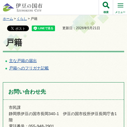
伊豆の国市
検索
メニュー
ホーム
>
くらし
> 戸籍
更新日：2026年5月21日
戸籍
主な戸籍の届出
戸籍へのフリガナ記載
お問い合わせ先
市民課
静岡県伊豆の国市長岡340-1 伊豆の国市役所伊豆長岡庁舎1
階
電話番号：055-948-2901