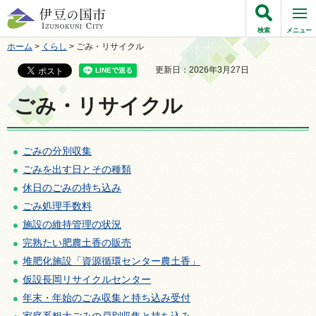
伊豆の国市
検索
メニュー
ホーム
>
くらし
> ごみ・リサイクル
更新日：2026年3月27日
ごみ・リサイクル
ごみの分別収集
ごみを出す日とその種類
休日のごみの持ち込み
ごみ処理手数料
施設の維持管理の状況
完熟たい肥農土香の販売
堆肥化施設「資源循環センター農土香」
仮設長岡リサイクルセンター
年末・年始のごみ収集と持ち込み受付