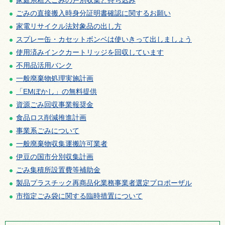
家庭系粗大ごみの戸別収集と持ち込み
ごみの直接搬入時身分証明書確認に関するお願い
家電リサイクル法対象品の出し方
スプレー缶・カセットボンベは使いきって出しましょう
使用済みインクカートリッジを回収しています
不用品活用バンク
一般廃棄物処理実施計画
「EMぼかし」の無料提供
資源ごみ回収事業報奨金
食品ロス削減推進計画
事業系ごみについて
一般廃棄物収集運搬許可業者
伊豆の国市分別収集計画
ごみ集積所設置費等補助金
製品プラスチック再商品化業務事業者選定プロポーザル
市指定ごみ袋に関する臨時措置について