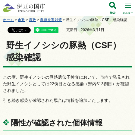
伊豆の国市
検索
メニュー
ホーム
>
市政
>
農政
>
鳥獣被害対策
> 野生イノシシの豚熱（CSF）感染確認
更新日：2026年3月1日
野生イノシシの豚熱（CSF）
感染確認
この度、野生イノシシの豚熱遺伝子検査において、市内で発見され
た野生イノシシとしては22例目となる感染（県内613例目）が確認
されました。
引き続き感染が確認された場合は情報を追加いたします。
陽性が確認された個体情報