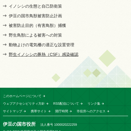
イノシシの生態と自己防衛策
伊豆の国市鳥獣被害防止計画
被害防止目的（有害鳥獣）捕獲
野生鳥獣による被害への対策
動物よけの電気柵の適正な設置管理
野生イノシシの豚熱（CSF）感染確認
このホームページについて
ウェブアクセシビリティ方針
RSS配信について
リンク集
サイトマップ
携帯サイト
開庁時間
市役所へのアクセス
伊豆の国市役所
法人番号 1000020222259