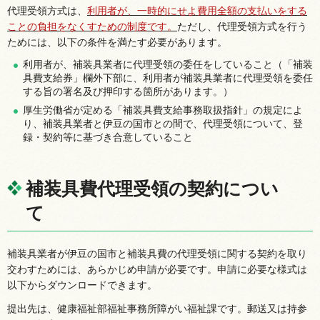
代理受領方式は、
利用者が、一時的にせよ費用全額の支払いをする
ことの負担をなくすための制度です。
ただし、代理受領方式を行う
ためには、以下の条件を満たす必要があります。
利用者が、補装具業者に代理受領の委任をしていること（「補装
具費支給券」欄外下部に、利用者が補装具業者に代理受領を委任
する旨の署名及び押印する箇所があります。）
厚生労働省が定める「補装具費支給事務取扱指針」の規定によ
り、補装具業者と伊豆の国市との間で、代理受領について、登
録・契約等に基づき合意していること
補装具費代理受領の契約につい
て
補装具業者が伊豆の国市と補装具費の代理受領に関する契約を取り
交わすためには、あらかじめ申請が必要です。申請に必要な様式は
以下からダウンロードできます。
提出先は、健康福祉部福祉事務所障がい福祉課です。郵送又は持参