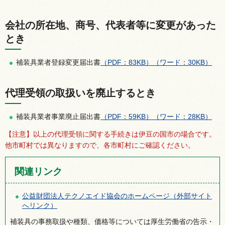
会社の所在地、商号、代表者等に変更があった
とき
補装具業者登録変更届出書
（PDF：83KB）
（ワード：30KB）
代理受領の取扱いを廃止するとき
補装具業者事業廃止届出書
（PDF：59KB）
（ワード：28KB）
【注意】以上の代理受領に関する手続きは伊豆の国市の場合です。
他市町村では異なりますので、各市町村にご確認ください。
関連リンク
公益財団法人テクノエイド協会のホームページ（外部サイト
へリンク）
補装具の事務取扱や種類、価格等については厚生労働省の告示・