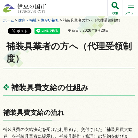
伊豆の国市
検索
メニュー
ホーム
>
健康・福祉
>
障がい福祉
> 補装具業者の方へ（代理受領制度）
更新日：2026年6月20日
補装具業者の方へ（代理受領制
度）
補装具費支給の仕組み
補装具費支給の流れ
補装具費の支給決定を受けた利用者は、交付された「補装具費支給
券」を補装具業者に提示し、補装具製作（修理）の契約を結びま