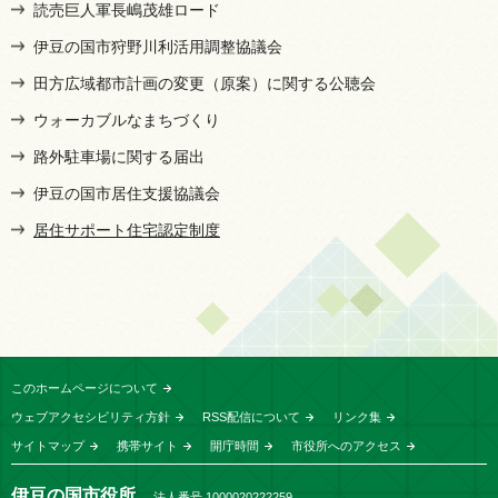
読売巨人軍長嶋茂雄ロード
伊豆の国市狩野川利活用調整協議会
田方広域都市計画の変更（原案）に関する公聴会
ウォーカブルなまちづくり
路外駐車場に関する届出
伊豆の国市居住支援協議会
居住サポート住宅認定制度
このホームページについて
ウェブアクセシビリティ方針
RSS配信について
リンク集
サイトマップ
携帯サイト
開庁時間
市役所へのアクセス
伊豆の国市役所
法人番号 1000020222259