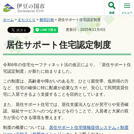
伊豆の国市
検索
メニュー
ホーム
>
まちづくり
>
都市計画
> 居住サポート住宅認定制度
更新日：2025年11月4日
居住サポート住宅認定制度
令和6年の住宅セーフティネット法の改正により、「居住サポート住
宅認定制度」が新たに始まりました。
この制度は、高齢者や障がいのある方、ひとり親世帯、低所得の方
など、住宅の確保に特に配慮が必要な方々が、安心して民間賃貸住
宅に入居できるよう支援することを目的としています。
また、居住サポート住宅では、居住支援法人などが見守りや安否確
認、福祉サービスへのつなぎなどを行うことで、入居者と大家の双
方が安心できる環境を整えます。
制度の概要については、
居住サポート住宅情報提供システム＞制度
について知る（外部サイトへリンク）
をご覧ください。