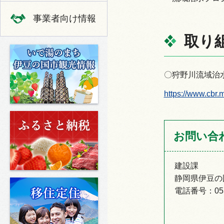
事業者向け情報
取り
いで湯のまち 伊豆の国市の観光
〇狩野川流域治
https://www.cb
ふるさと納税
お問い合
建設課
静岡県伊豆の
移住定住
電話番号：055-