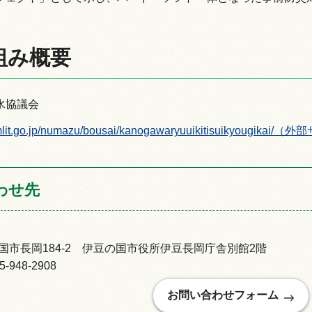
組み概要
情報
水協議会
r.mlit.go.jp/numazu/bousai/kanogawaryuuikitisuikyougi
わせ先
国市長岡184-2 伊豆の国市役所伊豆長岡庁舎別館2階
948-2908