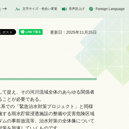
法
文字サイズ・色合い変更
音声読上げ
Foreign Language
更新日：2025年11月25日
して捉え、その河川流域全体のあらゆる関係者
ることが必要である。
水系での「緊急治水対策プロジェクト」と同様
施する雨水貯留浸透施設の整備や災害危険区域
ダムの事前放流等、治水対策の全体像について
対策を加速していくものです。