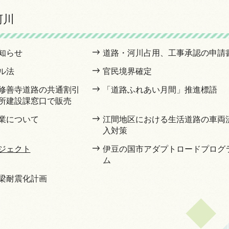
河川
知らせ
道路・河川占用、工事承認の申請
ル法
官民境界確定
修善寺道路の共通割引
「道路ふれあい月間」推進標語
所建設課窓口で販売
業について
江間地区における生活道路の車両
入対策
ジェクト
伊豆の国市アダプトロードプログ
ム
梁耐震化計画