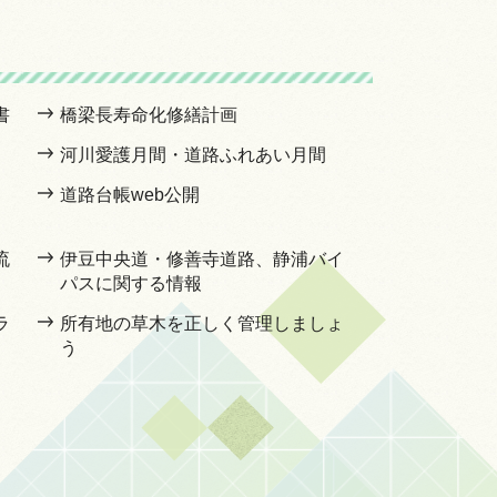
書
橋梁長寿命化修繕計画
河川愛護月間・道路ふれあい月間
道路台帳web公開
流
伊豆中央道・修善寺道路、静浦バイ
パスに関する情報
ラ
所有地の草木を正しく管理しましょ
う