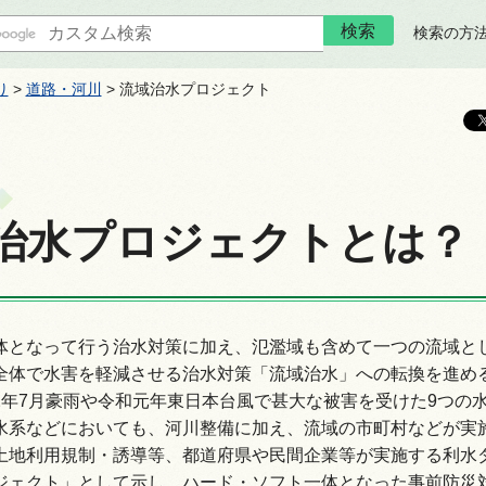
検索の方
り
>
道路・河川
> 流域治水プロジェクト
治水プロジェクトとは？
体となって行う治水対策に加え、氾濫域も含めて一つの流域と
全体で水害を軽減させる治水対策「流域治水」への転換を進め
2年7月豪雨や令和元年東日本台風で甚大な被害を受けた9つの
水系などにおいても、河川整備に加え、流域の市町村などが実
土地利用規制・誘導等、都道府県や民間企業等が実施する利水
ジェクト」として示し、ハード・ソフト一体となった事前防災