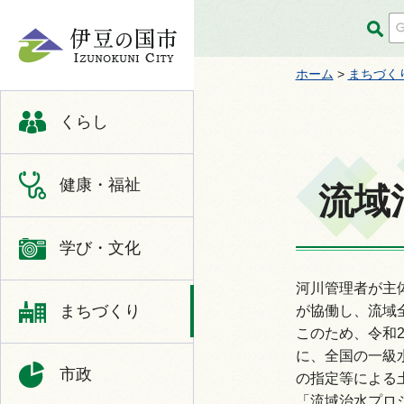
伊豆の国市
ホーム
>
まちづく
くらし
健康・福祉
流域
学び・文化
河川管理者が主
まちづくり
が協働し、流域
このため、令和
に、全国の一級
市政
の指定等による
「流域治水プロ