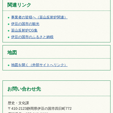
関連リンク
事業者の皆様へ（韮山反射炉関連）
伊豆の国市の観光
韮山反射炉CG集
伊豆の国市のふるさと納税
地図
地図を開く（外部サイトへリンク）
お問い合わせ先
歴史・文化課
〒410-2123静岡県伊豆の国市四日町772