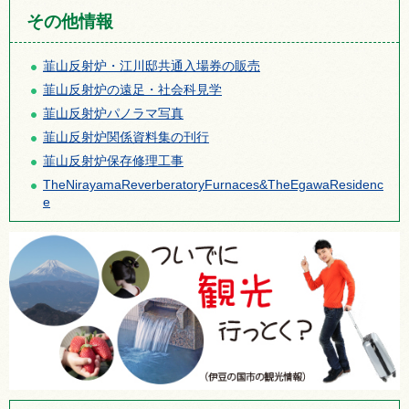
その他情報
韮山反射炉・江川邸共通入場券の販売
韮山反射炉の遠足・社会科見学
韮山反射炉パノラマ写真
韮山反射炉関係資料集の刊行
韮山反射炉保存修理工事
TheNirayamaReverberatoryFurnaces&TheEgawaResidenc
e