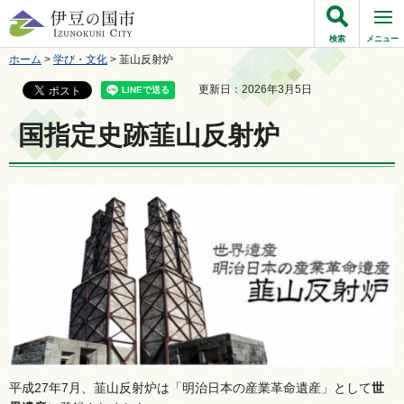
伊豆の国市
検索
メニュー
ホーム
>
学び・文化
> 韮山反射炉
更新日：2026年3月5日
国指定史跡韮山反射炉
平成27年7月、韮山反射炉は「明治日本の産業革命遺産」として
世