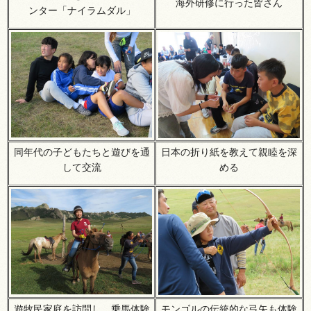
海外研修に行った皆さん
ンター「ナイラムダル」
同年代の子どもたちと遊びを通
日本の折り紙を教えて親睦を深
して交流
める
遊牧民家庭を訪問し、乗馬体験
モンゴルの伝統的な弓矢も体験