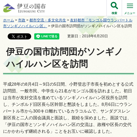
伊豆の国市
検索
メニュー
ホーム
>
市政
>
都市交流・多文化共生
>
友好都市「モンゴル国ウランバートル
市ソンギノハイルハン区」
> 伊豆の国市訪問団がソンギノハイルハン区を訪問
更新日：2018年6月20日
伊豆の国市訪問団がソンギノ
ハイルハン区を訪問
平成28年の8月4日～9日の5日間、小野登志子市長を初めとする公式
訪問団、一般市民、中学生ら21名がモンゴル国を訪れました。初日
は当市が友好交流を進めているソンギノハイルハン区役所を訪問
し、チンボルド旧区長ら区幹部と懇談をしました。8月6日にウラン
バートル市から300キロ離れているカラコルムで、サンダグスレン
新区長と二人の国会議員と面談し、親睦を深めました。面談では、
「伊豆の国市とソンギノハイルハン区の交流は、政権や区長の交代
にかかわらず継続される」ことをお互いに確認しました。