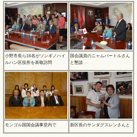
小野市長ら16名がソンギノハイ
国会議員のニャムバートルさん
ルハン区役所を表敬訪問
と懇談
モンゴル国国会議事堂内で
新区長のサンダグスレンさんと