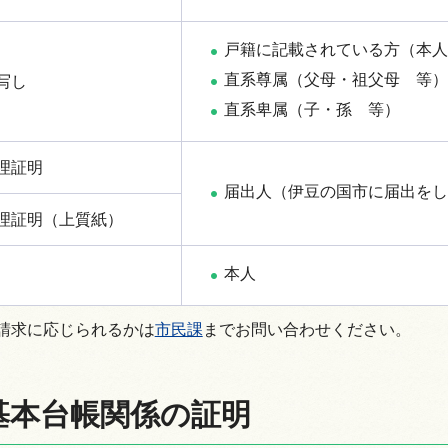
戸籍に記載されている方（本人
直系尊属（父母・祖父母
等
）
写し
直系卑属（子・孫
等
）
理証明
届出人（伊豆の国市に届出をし
理証明（上質紙）
本人
請求に応じられるかは
市民課
までお問い合わせください。
基本台帳関係の証明