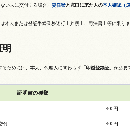
いない人に交付する場合、
委任状
と窓口に来た人の
本人確認（
明は本人または登記手続業務遂行上弁護士、司法書士等に限り
証明
するためには、本人、代理人に関わらず
「印鑑登録証」
が必要
証明書の種類
300円
交付
300円