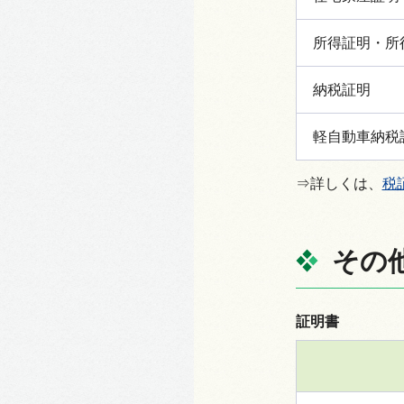
所得証明・所
納税証明
軽自動車納税
⇒詳しくは、
税
その
証明書