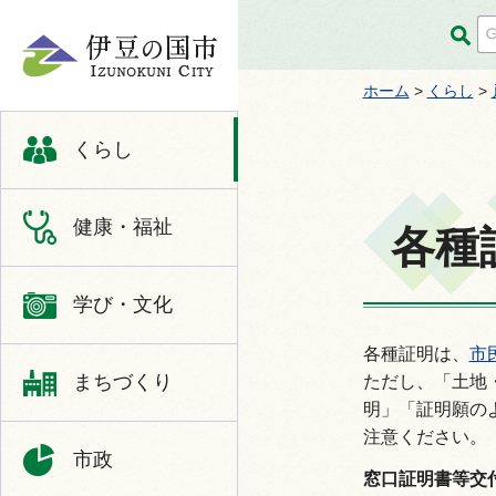
伊豆の国市
ホーム
>
くらし
>
くらし
健康・福祉
各種
学び・文化
各種証明は、
市
まちづくり
ただし、「土地
明」「証明願の
注意ください。
市政
窓口証明書等交