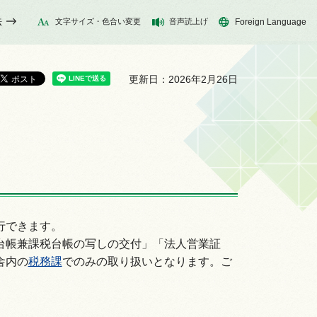
法
文字サイズ・色合い変更
音声読上げ
Foreign Language
更新日：2026年2月26日
行できます。
台帳兼課税台帳の写しの交付」「法人営業証
舎内の
税務課
でのみの取り扱いとなります。ご