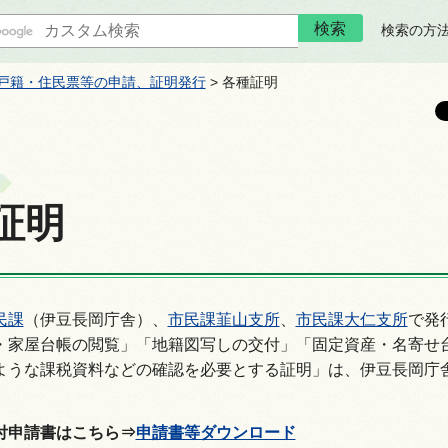
検索の方
戸籍・住民票等の申請、証明発行
> 各種証明
証明
民課
（伊豆長岡庁舎）、
市民課韮山支所
、
市民課大仁支所
で発
・家屋台帳の閲覧」「地籍図写しの交付」「固定資産・名寄せ
ような課税資料などの確認を必要とする証明」は、伊豆長岡庁
付申請書はこちら⇒
申請書等ダウンロード