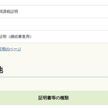
得課税証明
証明（継続審査用）
証明のページ
他
証明書等の種類