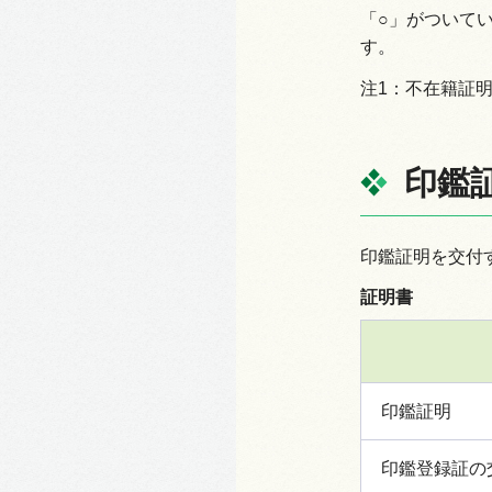
「○」がついて
す。
注1：不在籍証
印鑑
印鑑証明を交付
証明書
印鑑証明
印鑑登録証の