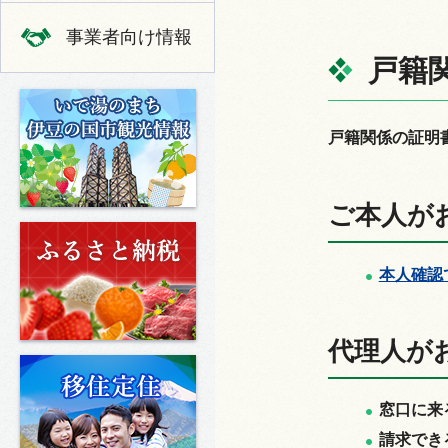
事業者向け情報
戸籍
いで湯のまち 伊豆の国市の観光
戸籍関係の証明
ご本人が
ふるさと納税
本人確認
代理人が
移住定住
窓口に来
請求でき