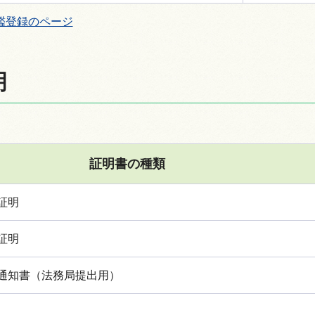
鑑登録のページ
明
証明書の種類
証明
証明
通知書（法務局提出用）