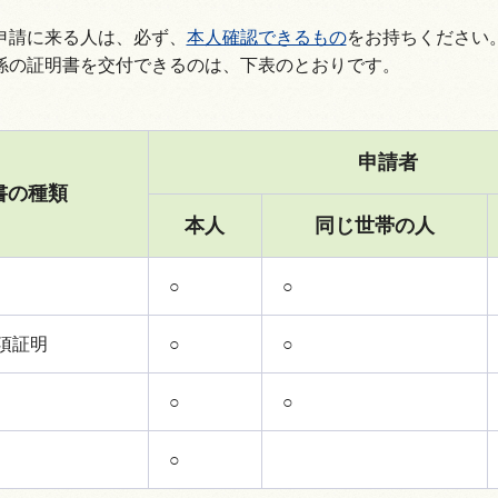
申請に来る人は、必ず、
本人確認できるもの
をお持ちください
係の証明書を交付できるのは、下表のとおりです。
申請者
書の種類
本人
同じ世帯の人
○
○
項証明
○
○
○
○
○