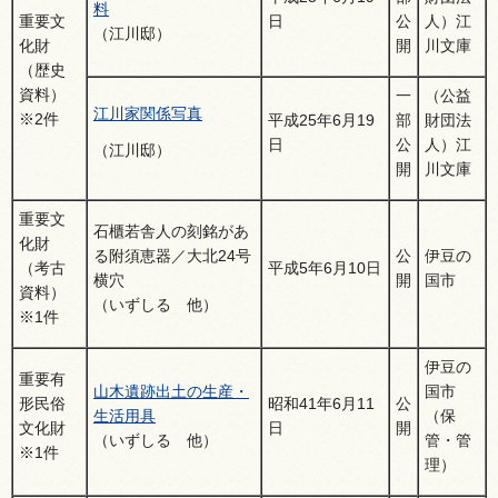
料
重要文
日
公
人）江
（江川邸）
化財
開
川文庫
（歴史
資料）
一
（公益
江川家関係写真
※2件
平成25年6月19
部
財団法
日
公
人）江
（江川邸）
開
川文庫
重要文
石櫃若舎人の刻銘があ
化財
る附須恵器／大北24号
公
伊豆の
（考古
平成5年6月10日
横穴
開
国市
資料）
（いずしる 他）
※1件
伊豆の
重要有
山木遺跡出土の生産・
国市
形民俗
昭和41年6月11
公
生活用具
（保
文化財
日
開
（いずしる 他）
管・管
※1件
理）