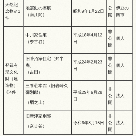
天然記
地震動の擦痕
公
伊豆の
念物※1
昭和9年1月22日
（南江間）
開
国市
件
非
中川家住宅
平成18年4月12
公
個人
（奈古谷）
日
開
旧菅沼家住宅（知半
非
平成24年2月23
登録有
庵）
公
個人
日
形文化
（吉田）
開
財（建
造物）
三養荘本館（旧岩崎久
非
※4件
彌別邸）
平成29年6月28
公
法人
日
開
（墹之上）
旧新津家別邸
非
令和6年8月15日
公
法人
（奈古谷）
開