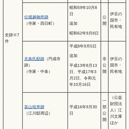
昭和59年10月8
日
伊豆の
伝堀越御所跡
公
国市・
（寺家・四日町）
開
追加
民有地
昭和62年9月8日
史跡※7
件
平成8年9月5日
追加
北条氏邸跡
（円成寺
非
伊豆の
跡）
公
国市・
平成13年8月13
（寺家・中条）
開
民有地
日、平成17年3
月2日、令和元
年10月16日
（公益
一
財団法
韮山役所跡
平成16年9月30
部
人）江
（江川邸周辺）
日
公
川文庫
開
ほか