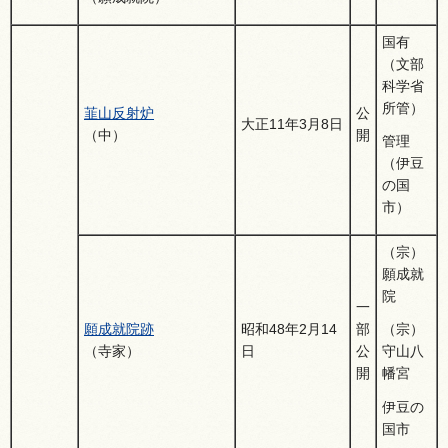
国有
（文部
科学省
所管）
韮山反射炉
公
大正11年3月8日
（中）
開
管理
（伊豆
の国
市）
（宗）
願成就
院
一
願成就院跡
昭和48年2月14
部
（宗）
（寺家）
日
公
守山八
開
幡宮
伊豆の
国市