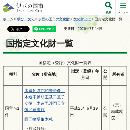
伊豆の国市
検索
メニュー
ホーム
>
学び・文化
>
伊豆の国市の文化財
>
文化財とは
> 国指定文化財一覧
更新日：2026年7月14日
国指定文化財一覧
国指定（登録）文化財一覧表
指定（登録）年
公
種別
名称（所在地）
所有者
月日
開
木造阿弥陀如来坐像、
木造不動明王及二童子
立像、木造毘沙門天立
（宗）
国宝※1
平成25年6月19
公
像／運慶作
願成就
件
日
開
院
附五輪塔形木札
（願成就院）