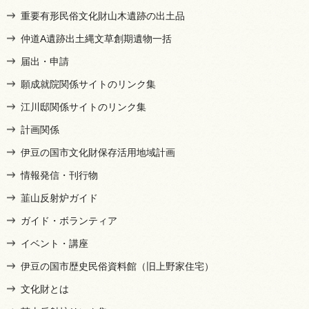
重要有形民俗文化財山木遺跡の出土品
仲道A遺跡出土縄文草創期遺物一括
届出・申請
願成就院関係サイトのリンク集
江川邸関係サイトのリンク集
計画関係
伊豆の国市文化財保存活用地域計画
情報発信・刊行物
韮山反射炉ガイド
ガイド・ボランティア
イベント・講座
伊豆の国市歴史民俗資料館（旧上野家住宅）
文化財とは