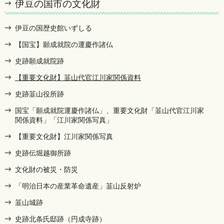
伊豆の国市の文化財
伊豆の国歴史館いずしる
【国宝】願成就院の運慶作諸仏
史跡願成就院跡
【重要文化財】韮山代官江川家関係資料
史跡韮山役所跡
国宝「願成就院運慶作諸仏」、重要文化財「韮山代官江川家
関係資料」「江川家関係写真」
【重要文化財】江川家関係写真
史跡伝堀越御所跡
文化財の被災・防災
「明治日本の産業革命遺産」韮山反射炉
韮山城跡
史跡北条氏邸跡（円成寺跡）