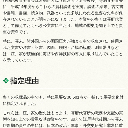
静岡県教育委員会は宮地正人氏（東京大学名誉教授）を調査委員長
に、平成14年度からこれらの資料調査を実施。調査の結果、古文書
や書籍、書画、焼き物、武器といった多岐にわたる重要な史料が保
存されていることが明らかになりました。本資料の多くは幕府代官
として備えておくべき公文書に当たり、地域の歴史を知る上でも貴
重な資料です。
特に、幕末、諸外国からの開国圧力が強まる中で収集され、使用さ
れた文書や洋書・訳書、図面、銃砲・台場の模型、測量器具など
は、江川家が積極的に海防や西洋技術の導入に取り組んでいたこと
を示しています。
指定理由
多くの収蔵品の中でも、特に重要な38,581点が一括して重要文化財
に指定されました。
これらは、江川家の歴史はもとより、幕府代官所の職務や支配の実
態を知る上での貴重な基礎資料です。加えて江戸時代後期から幕末
維新期の資料の中には、日本の政治・軍事・外交史研究上非常に重