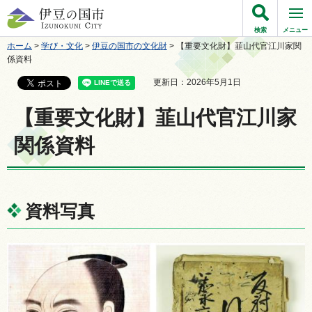
伊豆の国市
検索
メニュー
ホーム
>
学び・文化
>
伊豆の国市の文化財
> 【重要文化財】韮山代官江川家関
係資料
更新日：2026年5月1日
【重要文化財】韮山代官江川家
関係資料
資料写真