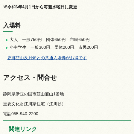
※令和6年4月1日から毎週水曜日に変更
入場料
大人
一
般750円、団体650円、市民650円
小中学生
一
般300円、団体200円、市民200円
史
跡韮山反射炉との共通入場券がお得です
アクセス・問合せ
静岡県伊豆の国市韮山韮山1番地
重要文化財江川家住宅（江川邸）
電話055-940-2200
関連リンク