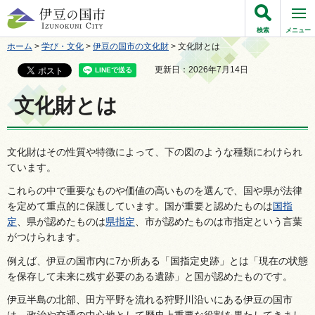
伊豆の国市
検索
メニュー
ホーム
>
学び・文化
>
伊豆の国市の文化財
> 文化財とは
更新日：2026年7月14日
文化財とは
文化財はその性質や特徴によって、下の図のような種類にわけられ
ています。
これらの中で重要なものや価値の高いものを選んで、国や県が法律
を定めて重点的に保護しています。国が重要と認めたものは
国指
定
、県が認めたものは
県指定
、市が認めたものは市指定という言葉
がつけられます。
例えば、伊豆の国市内に7か所ある「国指定史跡」とは「現在の状態
を保存して未来に残す必要のある遺跡」と国が認めたものです。
伊豆半島の北部、田方平野を流れる狩野川沿いにある伊豆の国市
は、政治や交通の中心地として歴史上重要な役割を果たしてきまし