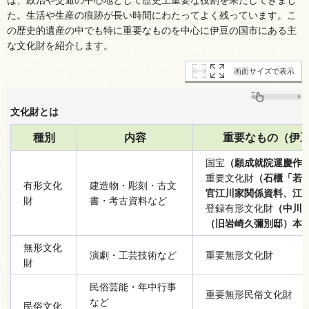
た。生活や生産の痕跡が長い時間にわたってよく残っています。こ
の歴史的遺産の中でも特に重要なものを中心に伊豆の国市にある主
な文化財を紹介します。
画面サイズで表示
文化財とは
種別
内容
重要なもの（伊
国宝
（願成就院運慶作
重要文化財
（石櫃「若
有形文化
建造物・彫刻・古文
官江川家関係資料、江
財
書・考古資料など
登録有形文化財
（中川
（旧岩崎久彌別邸）本
無形文化
演劇・工芸技術など
重要無形文化財
財
民俗芸能・年中行事
重要無形民俗文化財
など
民俗文化