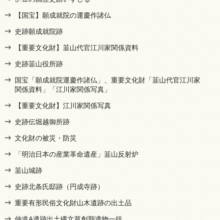
【国宝】願成就院の運慶作諸仏
史跡願成就院跡
【重要文化財】韮山代官江川家関係資料
史跡韮山役所跡
国宝「願成就院運慶作諸仏」、重要文化財「韮山代官江川家
関係資料」「江川家関係写真」
【重要文化財】江川家関係写真
史跡伝堀越御所跡
文化財の被災・防災
「明治日本の産業革命遺産」韮山反射炉
韮山城跡
史跡北条氏邸跡（円成寺跡）
重要有形民俗文化財山木遺跡の出土品
仲道A遺跡出土縄文草創期遺物一括