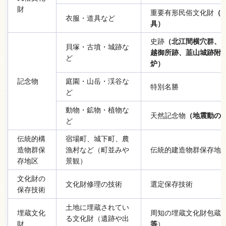
財
重要有形民俗文化財
（
衣服・道具など
具）
史跡
（北江間横穴群、
貝塚・古墳・城跡な
越御所跡、韮山城跡附
ど
炉）
記念物
庭園・山岳・渓谷な
特別名勝
ど
動物・鉱物・植物な
天然記念物
（地震動の
ど
伝統的構
宿場町、城下町、農
造物群保
漁村など（町並みや
伝統的建造物群保存地
存地区
景観）
文化財の
文化財修理の技術
選定保存技術
保存技術
土地に埋蔵されてい
埋蔵文化
周知の埋蔵文化財包蔵
る文化財（遺跡や出
財
等
）