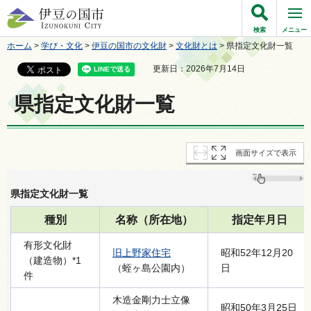
伊豆の国市
検索
メニュー
ホーム
>
学び・文化
>
伊豆の国市の文化財
>
文化財とは
> 県指定文化財一覧
更新日：2026年7月14日
県指定文化財一覧
画面サイズで表示
県指定文化財一覧
種別
名称（所在地）
指定年月日
有形文化財
旧上野家住宅
昭和52年12月20
（建造物）*1
（蛭ヶ島公園内）
日
件
木造金剛力士立像
昭和50年3月25日