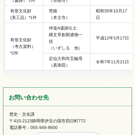
（書跡）*1件
（宗徳寺）
有形文化財
梵鐘
昭和35年10月17
(美工品）*1件
（本立寺）
日
仲道A遺跡出土
縄文草創期遺物一
平成12年3月17日
有形文化財
括
（考古資料）
（いずしる 他）
*2件
定仙大和尚五輪塔
令和7年11月21日
（真珠院）
お問い合わせ先
歴史・文化課
〒410-2123静岡県伊豆の国市四日町772
電話番号：055-949-8600