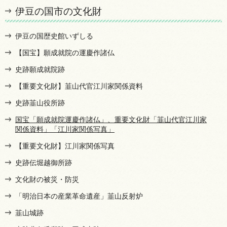
伊豆の国市の文化財
伊豆の国歴史館いずしる
【国宝】願成就院の運慶作諸仏
史跡願成就院跡
【重要文化財】韮山代官江川家関係資料
史跡韮山役所跡
国宝「願成就院運慶作諸仏」、重要文化財「韮山代官江川家
関係資料」「江川家関係写真」
【重要文化財】江川家関係写真
史跡伝堀越御所跡
文化財の被災・防災
「明治日本の産業革命遺産」韮山反射炉
韮山城跡