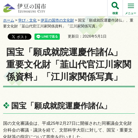
伊豆の国市
検索
メニュー
ホーム
>
学び・文化
>
伊豆の国市の文化財
> 国宝「願成就院運慶作諸仏」、重
要文化財「韮山代官江川家関係資料」「江川家関係写真」
更新日：2026年5月1日
国宝「願成就院運慶作諸仏」
重要文化財「韮山代官江川家関
係資料」「江川家関係写真」
国宝「願成就院運慶作諸仏」
国の文化審議会は、平成25年2月27日に開催された同審議会文化財
分科会の審議・議決を経て、文部科学大臣に対して、国宝・重要文
化財等の指定について答申を行いました。