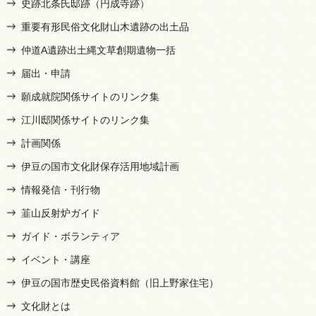
史跡北条氏邸跡（円成寺跡）
重要有形民俗文化財山木遺跡の出土品
仲道A遺跡出土縄文草創期遺物一括
届出・申請
願成就院関係サイトのリンク集
江川邸関係サイトのリンク集
計画関係
伊豆の国市文化財保存活用地域計画
情報発信・刊行物
韮山反射炉ガイド
ガイド・ボランティア
イベント・講座
伊豆の国市歴史民俗資料館（旧上野家住宅）
文化財とは