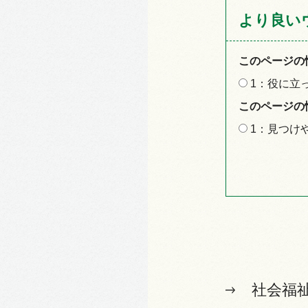
より良い
このページの
1：役に立
このページの
1：見つけ
社会福