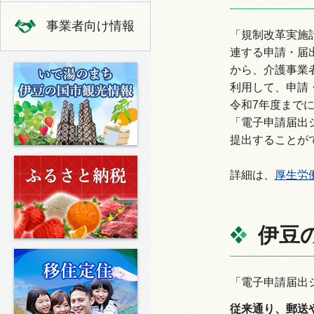
事業者向け情報
「規制改革実施
連する申請・届
いで湯のまち 伊豆の国市の観光
から、介護事業
利用して、申請
令和7年度まで
「電子申請届出
提出することが
ふるさと納税
詳細は、
厚生労
伊豆
移住定住
「電子申請届出
従来通り、郵送