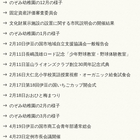
のぞみ幼稚園の12月の様子
固定資産評価審査委員会
文化財展示施設の設置に関する市民説明会の開催結果
のぞみ幼稚園の1月の様子
2月10日伊豆の国市地域自立支援協議会一般報告会
2月11日長嶋茂雄ロード記念「少年野球教室・野球体験教室」
2月11日韮山ライオンズクラブ創立30周年記念式典
2月16日大仁北小学校英語授業視察・オーガニック給食試食会
2月17日第18回伊豆の国いちごカップ開会式
2月18日おおひと梅まつり
のぞみ幼稚園の2月の様子
のぞみ幼稚園の3月の様子
4月19日伊豆の国市商工会青年部通常総会
4月23日定例市長会議開催