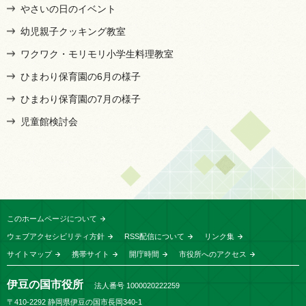
やさいの日のイベント
幼児親子クッキング教室
ワクワク・モリモリ小学生料理教室
ひまわり保育園の6月の様子
ひまわり保育園の7月の様子
児童館検討会
このホームページについて
ウェブアクセシビリティ方針
RSS配信について
リンク集
サイトマップ
携帯サイト
開庁時間
市役所へのアクセス
伊豆の国市役所
法人番号 1000020222259
〒410-2292 静岡県伊豆の国市長岡340-1