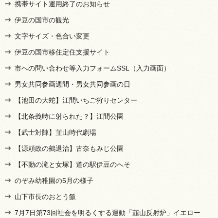
携帯サイト運用終了のお知らせ
伊豆の国市の観光
文字サイズ・色合い変更
伊豆の国市移住定住支援サイト
市への問い合わせ等入力フォームSSL（入力画面）
男女共同参画週間・男女共同参画の日
【池田の大蛇】江間いちご狩りセンター
【北条義時に射られた？】江間公園
【武士対陣】韮山時代劇場
【源頼政の鵺退治】古奈もみじ公園
【不動の滝と女塚】道の駅伊豆のへそ
のぞみ幼稚園の5月の様子
山下市長のおとう飯
7月7日第73回社会を明るくする運動「韮山反射炉」イエロー