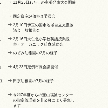
伝
11月25日わたしの主張発表大会開催
固定資産評価審査委員会
2月10日伊豆の国市地域自立支援協
議会一般報告会
立
2月16日大仁北小学校英語授業視
察・オーガニック給食試食会
のぞみ幼稚園の2月の様子
通
4月23日定例市長会議開催
豆
田京幼稚園の7月の様子
令和7年度からの韮山福祉センター
の指定管理者を非公募により募集し
ます