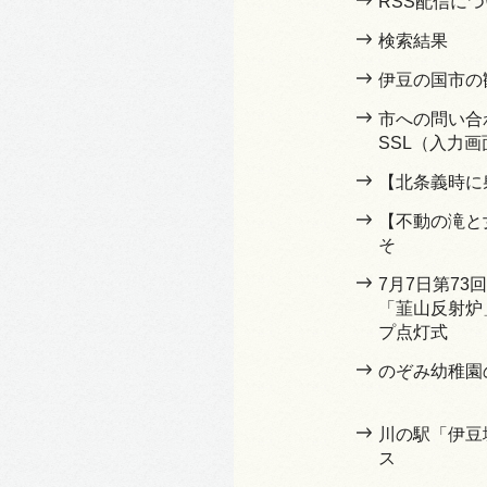
RSS配信に
検索結果
伊豆の国市の
市への問い合
SSL（入力画
【北条義時に
【不動の滝と
そ
7月7日第7
「韮山反射炉
プ点灯式
のぞみ幼稚園
川の駅「伊豆
ス