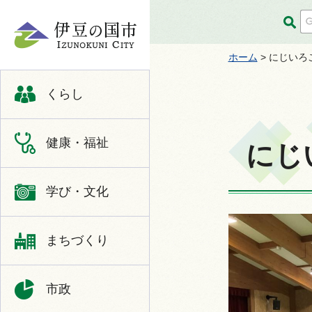
伊豆の国市
ホーム
> にじいろ
くらし
健康・福祉
にじ
学び・文化
まちづくり
市政