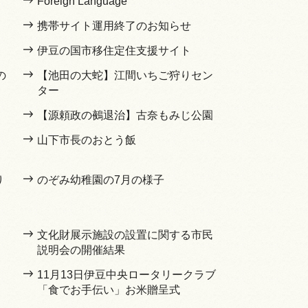
Foreign Language
携帯サイト運用終了のお知らせ
伊豆の国市移住定住支援サイト
の
【池田の大蛇】江間いちご狩りセン
ター
【源頼政の鵺退治】古奈もみじ公園
山下市長のおとう飯
り
のぞみ幼稚園の7月の様子
文化財展示施設の設置に関する市民
説明会の開催結果
11月13日伊豆中央ロータリークラブ
「食でお手伝い」お米贈呈式