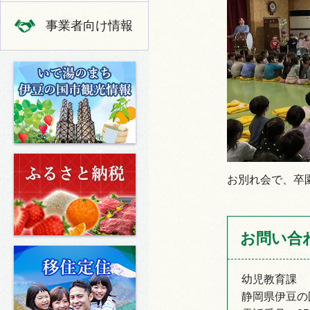
事業者向け情報
いで湯のまち 伊豆の国市の観光
ふるさと納税
お別れ会で、卒
お問い合
移住定住
幼児教育課
静岡県伊豆の国