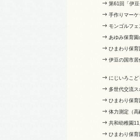
第61回「伊
手作りマーケット
モンゴルフェ
あゆみ保育園
ひまわり保育
伊豆の国市居
にじいろこど
多世代交流ス
ひまわり保育
体力測定（高
共和幼稚園1
ひまわり保育