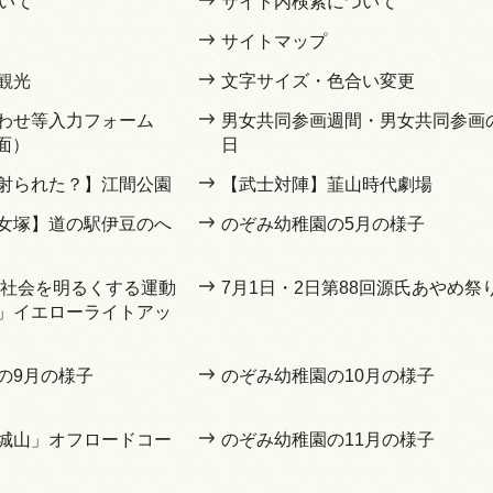
ついて
サイト内検索について
サイトマップ
観光
文字サイズ・色合い変更
わせ等入力フォーム
男女共同参画週間・男女共同参画
面）
日
射られた？】江間公園
【武士対陣】韮山時代劇場
女塚】道の駅伊豆のへ
のぞみ幼稚園の5月の様子
3回社会を明るくする運動
7月1日・2日第88回源氏あやめ祭
」イエローライトアッ
の9月の様子
のぞみ幼稚園の10月の様子
城山」オフロードコー
のぞみ幼稚園の11月の様子