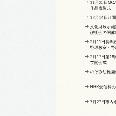
11月25日M
作品表彰式
12月14日江
文化財展示施
説明会の開催
2月11日長
野球教室・野
2月17日第1
プ開会式
のぞみ幼稚園
NHK受信料
7月27日市