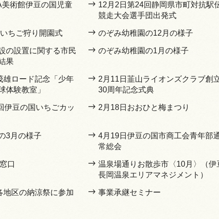
OA美術館伊豆の国児童
12月2日第24回静岡県市町対抗駅
競走大会選手団出発式
間いちご狩り開園式
のぞみ幼稚園の12月の様子
設の設置に関する市民
のぞみ幼稚園の1月の様子
結果
嶋茂雄ロード記念「少年
2月11日韮山ライオンズクラブ創
球体験教室」
30周年記念式典
8回伊豆の国いちごカッ
2月18日おおひと梅まつり
の3月の様子
4月19日伊豆の国市商工会青年部
常総会
の窓口
温泉場通りお散歩市〈10月〉（伊
長岡温泉エリアマネジメント）
内各地区の納涼祭に参加
事業承継セミナー