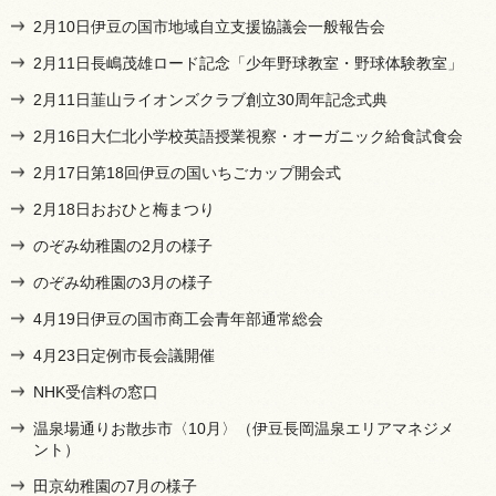
2月10日伊豆の国市地域自立支援協議会一般報告会
2月11日長嶋茂雄ロード記念「少年野球教室・野球体験教室」
2月11日韮山ライオンズクラブ創立30周年記念式典
2月16日大仁北小学校英語授業視察・オーガニック給食試食会
2月17日第18回伊豆の国いちごカップ開会式
2月18日おおひと梅まつり
のぞみ幼稚園の2月の様子
のぞみ幼稚園の3月の様子
4月19日伊豆の国市商工会青年部通常総会
4月23日定例市長会議開催
NHK受信料の窓口
温泉場通りお散歩市〈10月〉（伊豆長岡温泉エリアマネジメ
ント）
田京幼稚園の7月の様子