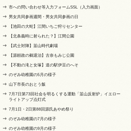
市への問い合わせ等入力フォームSSL（入力画面）
男女共同参画週間・男女共同参画の日
【池田の大蛇】江間いちご狩りセンター
【北条義時に射られた？】江間公園
【武士対陣】韮山時代劇場
【源頼政の鵺退治】古奈もみじ公園
【不動の滝と女塚】道の駅伊豆のへそ
のぞみ幼稚園の5月の様子
山下市長のおとう飯
7月7日第73回社会を明るくする運動「韮山反射炉」イエロー
ライトアップ点灯式
7月1日・2日第88回源氏あやめ祭り
のぞみ幼稚園の7月の様子
のぞみ幼稚園の9月の様子