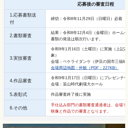
応募後の審査日程
1.応募書類送
締切：令和8年11月29日（日曜日）必着
付
結果：令和8年12月4日（金曜日）ホーム
2.書類審査
書類の発送は順次行います。
令和9年1月16日（土曜日）に実施（上記2
象）
3.実技審査
会場：ベケライダンケ（伊豆の国市三福63
会場周辺地図・外観（PDF：227KB）
令和9年1月17日（日曜日）にプレゼンテ
4.作品審査
会場：韮山時代劇場大ホール
5.表彰式
作品審査終了後に実施
手仕込み部門の書類審査通過者は、会場で
6.その他
映像と作品での審査となります。