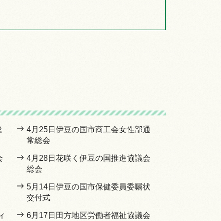
総
4月25日伊豆の国市商工会女性部通
常総会
会
4月28日花咲く伊豆の国推進協議会
総会
5月14日伊豆の国市保健委員委嘱状
交付式
ィ
6月17日田方地区労働者福祉協議会