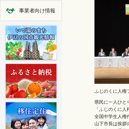
事業者向け情報
いで湯のまち 伊豆の国市の観光
ふるさと納税
ふじのくに人権
県民に一人ひと
移住定住
「ふじのくに人
全国中学生人権
山下市長は挨拶