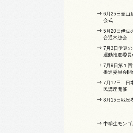
6月25日韮
会式
5月20日伊
合通常総会
7月3日伊豆
運動推進委員
7月9日第１
推進委員会開
7月12日 
民講座開催
8月15日戦没
中学生モンゴ