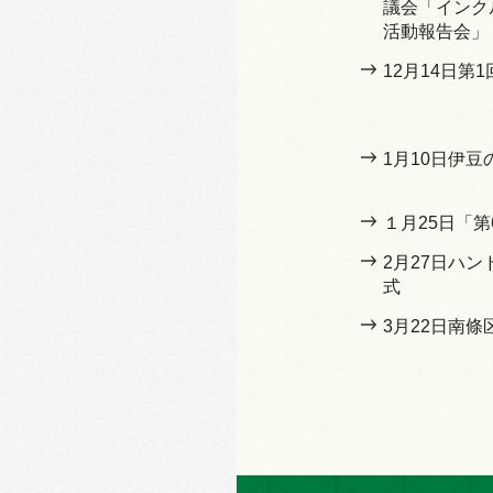
議会「インク
活動報告会」
12月14日第
1月10日伊
１月25日「
2月27日ハ
式
3月22日南條