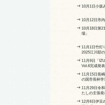
10月1日小
10月12日
10月18日第
場」
11月1日竹
2025江川邸
11月9日「I
Vol.6完成発
11月15日
の国市長杯学
11月29日
たしの主張発
12月6日伊