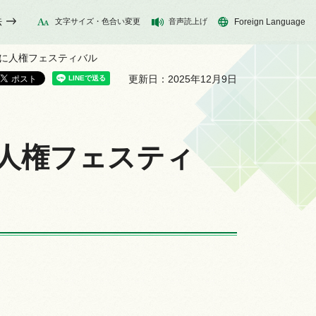
法
文字サイズ・色合い変更
音声読上げ
Foreign Language
くに人権フェスティバル
更新日：2025年12月9日
に人権フェスティ