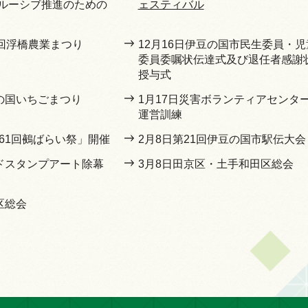
ルーシブ推進のための
ェスティバル
1回浮橋農業まつり
12月16日伊豆の国市民生委員・児
委員委嘱状伝達式及び退任者感謝
授与式
豆の国いちごまつり
1月17日災害ボランティアセンタ
運営訓練
第61回鵺ばらい祭」開催
2月8日第21回伊豆の国市駅伝大会
ンドスタンプアート除幕
3月8日田京区・土手和田区総会
区総会