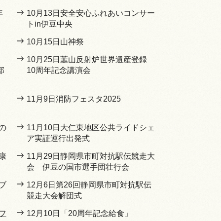
年
10月13日安全安心ふれあいコンサー
トin伊豆中央
10月15日山神祭
10月25日韮山反射炉世界遺産登録
部
10周年記念講演会
11月9日消防フェスタ2025
の
11月10日大仁東地区公共ライドシェ
ア実証運行出発式
康
11月29日静岡県市町対抗駅伝競走大
会 伊豆の国市選手団壮行会
ブ
12月6日第26回静岡県市町対抗駅伝
競走大会解団式
フ
12月10日「20周年記念給食」