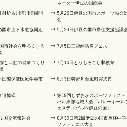
ネーター伊豆の国総会
山反射炉古川河川清掃開
5月26日伊豆の国市スポーツ協会
会
豆の国市上下水道協同組
5月23日伊豆の国市居住支援協議
の国市社会を明るくする
7月5日三福絆防災フェス
会
回歯と口腔の健康づくり
7月10日とうもろこし収穫祭
催
日本国際保健医療学会市
8月3日狩野川台風慰霊式典
者追悼式
第19回しずおかスポーツフェステ
バル東部地域大会「バレーボール
ェスティバルIN伊豆の国」
ル国交流報告会
8月30日第2回伊豆の国市長杯中学
ソフトテニス大会