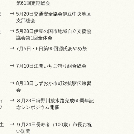
第61回定期総会
総
5月20日交通安全協会伊豆中央地区
支部総会
会
5月28日伊豆の国市地域自立支援協
議会第1回全体会
7月5日・6日第90回源氏あやめ祭
7月10日江間いちご狩り組合総会
8月13日しずおか市町対抗駅伝練習
会
ィ
８月23日狩野川放水路完成60周年記
フ
念シンポジウム開催
生
９月24日長寿者（100歳）市長お祝
い訪問