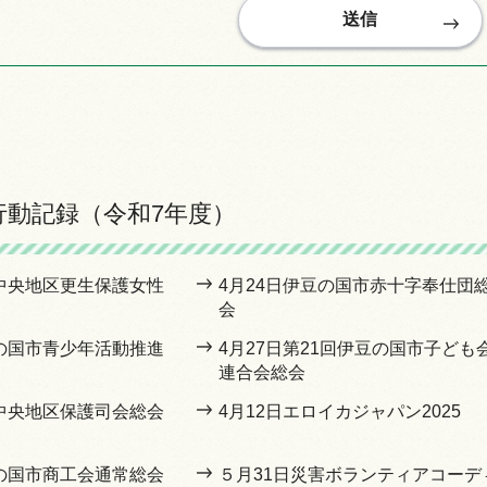
行動記録（令和7年度）
豆中央地区更生保護女性
4月24日伊豆の国市赤十字奉仕団
会
豆の国市青少年活動推進
4月27日第21回伊豆の国市子ども
連合会総会
豆中央地区保護司会総会
4月12日エロイカジャパン2025
豆の国市商工会通常総会
５月31日災害ボランティアコーデ