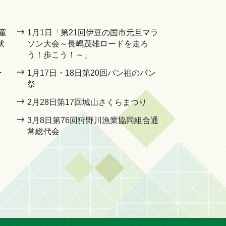
童
1月1日「第21回伊豆の国市元旦マラ
状
ソン大会～長嶋茂雄ロードを走ろ
う！歩こう！～」
ー
1月17日・18日第20回パン祖のパン
祭
2月28日第17回城山さくらまつり
3月8日第76回狩野川漁業協同組合通
常総代会