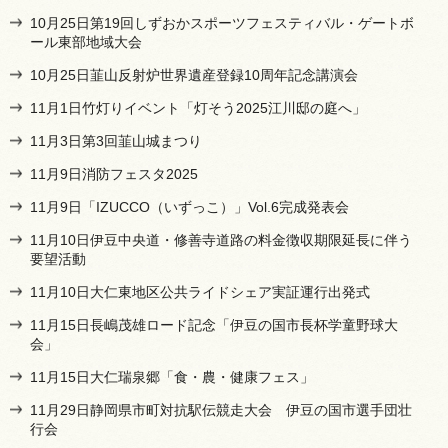
10月25日第19回しずおかスポーツフェスティバル・ゲートボ
ール東部地域大会
10月25日韮山反射炉世界遺産登録10周年記念講演会
11月1日竹灯りイベント「灯そう2025江川邸の庭へ」
11月3日第3回韮山城まつり
11月9日消防フェスタ2025
11月9日「IZUCCO（いずっこ）」Vol.6完成発表会
11月10日伊豆中央道・修善寺道路の料金徴収期限延長に伴う
要望活動
11月10日大仁東地区公共ライドシェア実証運行出発式
11月15日長嶋茂雄ロード記念「伊豆の国市長杯学童野球大
会」
11月15日大仁瑞泉郷「食・農・健康フェス」
11月29日静岡県市町対抗駅伝競走大会 伊豆の国市選手団壮
行会