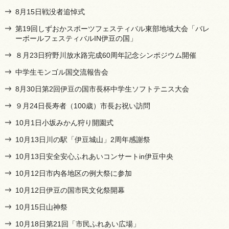
8月15日戦没者追悼式
第19回しずおかスポーツフェスティバル東部地域大会「バレ
ーボールフェスティバルIN伊豆の国」
８月23日狩野川放水路完成60周年記念シンポジウム開催
中学生モンゴル国交流報告会
8月30日第2回伊豆の国市長杯中学生ソフトテニス大会
９月24日長寿者（100歳）市長お祝い訪問
10月1日小坂みかん狩り開園式
10月13日川の駅「伊豆城山」2周年感謝祭
10月13日安全安心ふれあいコンサートin伊豆中央
10月12日市内各地区の例大祭に参加
10月12日伊豆の国市民文化祭開幕
10月15日山神祭
10月18日第21回「市民ふれあい広場」