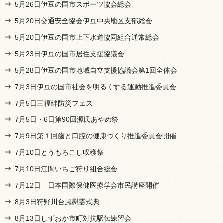
5月26日伊豆の国市スポーツ協会総会
5月20日交通安全協会伊豆中央地区支部総会
5月20日伊豆の国市上下水道協同組合通常総会
5月23日伊豆の国市居住支援協議会
5月28日伊豆の国市地域自立支援協議会第1回全体会
7月3日伊豆の国市社会を明るくする運動推進委員会
7月5日三福絆防災フェス
7月5日・6日第90回源氏あやめ祭
7月9日第１回歯と口腔の健康づくり推進委員会開催
7月10日とうもろこし収穫祭
7月10日江間いちご狩り組合総会
7月12日 日本国際保健医療学会市民講座開催
8月3日狩野川台風慰霊式典
8月13日しずおか市町対抗駅伝練習会