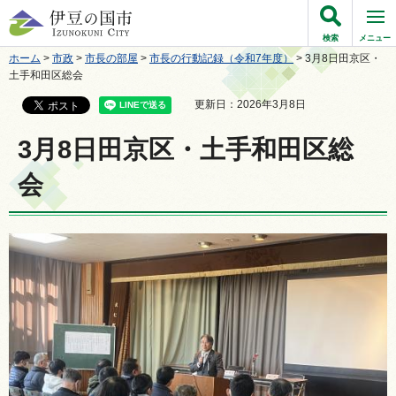
伊豆の国市
検索
メニュー
ホーム
>
市政
>
市長の部屋
>
市長の行動記録（令和7年度）
> 3月8日田京区・
土手和田区総会
更新日：2026年3月8日
3月8日田京区・土手和田区総
会