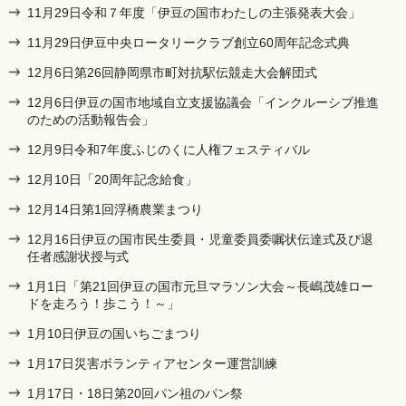
11月29日令和７年度「伊豆の国市わたしの主張発表大会」
11月29日伊豆中央ロータリークラブ創立60周年記念式典
12月6日第26回静岡県市町対抗駅伝競走大会解団式
12月6日伊豆の国市地域自立支援協議会「インクルーシブ推進
のための活動報告会」
12月9日令和7年度ふじのくに人権フェスティバル
12月10日「20周年記念給食」
12月14日第1回浮橋農業まつり
12月16日伊豆の国市民生委員・児童委員委嘱状伝達式及び退
任者感謝状授与式
1月1日「第21回伊豆の国市元旦マラソン大会～長嶋茂雄ロー
ドを走ろう！歩こう！～」
1月10日伊豆の国いちごまつり
1月17日災害ボランティアセンター運営訓練
1月17日・18日第20回パン祖のパン祭