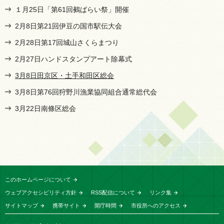
１月25日「第61回鵺ばらい祭」開催
2月8日第21回伊豆の国市駅伝大会
2月28日第17回城山さくらまつり
2月27日ハンドスタンプアート除幕式
3月8日田京区・土手和田区総会
3月8日第76回狩野川漁業協同組合通常総代会
3月22日南條区総会
このホームページについて
ウェブアクセシビリティ方針
RSS配信について
リンク集
サイトマップ
携帯サイト
開庁時間
市役所へのアクセス