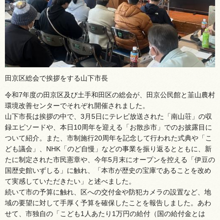
田京区総会で挨拶をする山下市長
令和7年度の田京区及び土手和田区の総会が、田京公民館と韮山農村
環境改善センターでそれぞれ開催されました。
山下市長は挨拶の中で、3月5日にテレビ放送された「南山荘」の収
録エピソードや、本日10周年を迎える「お散歩市」でのお披露目に
ついて紹介。また、市制施行20周年を記念して行われた式典や「こ
ども議会」、NHK「のど自慢」などの事業を振り返るとともに、新
たに制定された市民憲章や、今年5月末にオープンを控える「伊豆の
国歴史館いずしる」に触れ、「本市が歴史の宝庫であることを改め
て実感していただきたい」と述べました。
続いて市の予算に触れ、区への交付金や防犯カメラの設置など、地
域の要望に対して手厚く予算を確保したことを報告しました。あわ
せて、市独自の「こども1人あたり1万円の給付（国の給付金とは