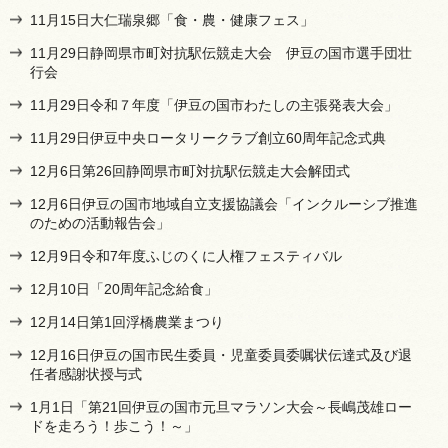
11月15日大仁瑞泉郷「食・農・健康フェス」
11月29日静岡県市町対抗駅伝競走大会 伊豆の国市選手団壮
行会
11月29日令和７年度「伊豆の国市わたしの主張発表大会」
11月29日伊豆中央ロータリークラブ創立60周年記念式典
12月6日第26回静岡県市町対抗駅伝競走大会解団式
12月6日伊豆の国市地域自立支援協議会「インクルーシブ推進
のための活動報告会」
12月9日令和7年度ふじのくに人権フェスティバル
12月10日「20周年記念給食」
12月14日第1回浮橋農業まつり
12月16日伊豆の国市民生委員・児童委員委嘱状伝達式及び退
任者感謝状授与式
1月1日「第21回伊豆の国市元旦マラソン大会～長嶋茂雄ロー
ドを走ろう！歩こう！～」