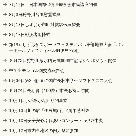
7月12日 日本国際保健医療学会市民講座開催
8月3日狩野川台風慰霊式典
8月13日しずおか市町対抗駅伝練習会
8月15日戦没者追悼式
第19回しずおかスポーツフェスティバル東部地域大会「バレ
ーボールフェスティバルIN伊豆の国」
８月23日狩野川放水路完成60周年記念シンポジウム開催
中学生モンゴル国交流報告会
8月30日第2回伊豆の国市長杯中学生ソフトテニス大会
９月24日長寿者（100歳）市長お祝い訪問
10月1日小坂みかん狩り開園式
10月13日川の駅「伊豆城山」2周年感謝祭
10月13日安全安心ふれあいコンサートin伊豆中央
10月12日市内各地区の例大祭に参加