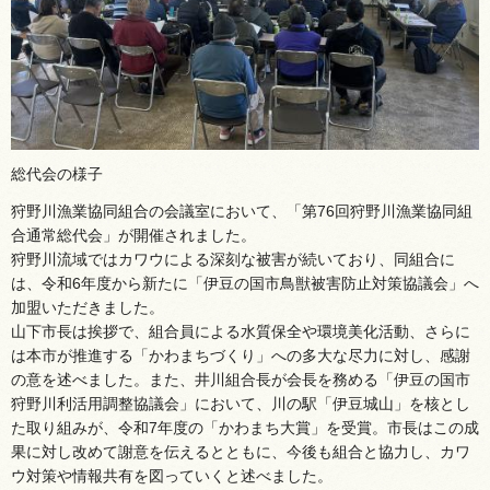
総代会の様子
狩野川漁業協同組合の会議室において、「第76回狩野川漁業協同組
合通常総代会」が開催されました。
狩野川流域ではカワウによる深刻な被害が続いており、同組合に
は、令和6年度から新たに「伊豆の国市鳥獣被害防止対策協議会」へ
加盟いただきました。
山下市長は挨拶で、組合員による水質保全や環境美化活動、さらに
は本市が推進する「かわまちづくり」への多大な尽力に対し、感謝
の意を述べました。また、井川組合長が会長を務める「伊豆の国市
狩野川利活用調整協議会」において、川の駅「伊豆城山」を核とし
た取り組みが、令和7年度の「かわまち大賞」を受賞。市長はこの成
果に対し改めて謝意を伝えるとともに、今後も組合と協力し、カワ
ウ対策や情報共有を図っていくと述べました。