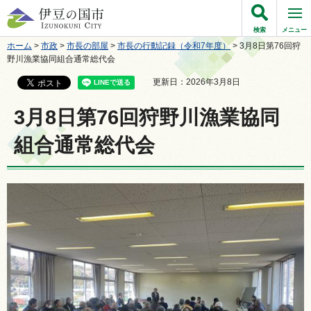
伊豆の国市
検索
メニュー
ホーム
>
市政
>
市長の部屋
>
市長の行動記録（令和7年度）
> 3月8日第76回狩
野川漁業協同組合通常総代会
更新日：2026年3月8日
3月8日第76回狩野川漁業協同
組合通常総代会