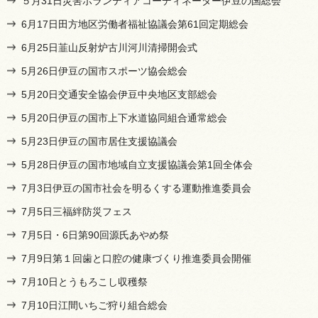
５月31日災害ボランティアコーディネーター伊豆の国総会
6月17日田方地区労働者福祉協議会第61回定期総会
6月25日韮山反射炉古川河川清掃開会式
5月26日伊豆の国市スポーツ協会総会
5月20日交通安全協会伊豆中央地区支部総会
5月20日伊豆の国市上下水道協同組合通常総会
5月23日伊豆の国市居住支援協議会
5月28日伊豆の国市地域自立支援協議会第1回全体会
7月3日伊豆の国市社会を明るくする運動推進委員会
7月5日三福絆防災フェス
7月5日・6日第90回源氏あやめ祭
7月9日第１回歯と口腔の健康づくり推進委員会開催
7月10日とうもろこし収穫祭
7月10日江間いちご狩り組合総会