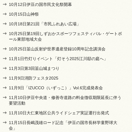
10月12日伊豆の国市民文化祭開幕
10月15日山神祭
10月18日第21回「市民ふれあい広場」
10月25日第19回しずおかスポーツフェスティバル・ゲートボ
ール東部地域大会
10月25日韮山反射炉世界遺産登録10周年記念講演会
11月1日竹灯りイベント「灯そう2025江川邸の庭へ」
11月3日第3回韮山城まつり
11月9日消防フェスタ2025
11月9日「IZUCCO（いずっこ）」Vol.6完成発表会
11月10日伊豆中央道・修善寺道路の料金徴収期限延長に伴う
要望活動
11月10日大仁東地区公共ライドシェア実証運行出発式
11月15日長嶋茂雄ロード記念「伊豆の国市長杯学童野球大
会」