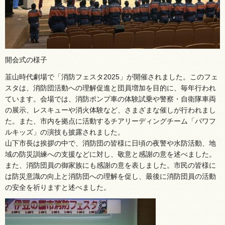
開会式の様子
韮山時代劇場で「消防フェスタ2025」が開催されました。このフェ
スタは、消防団活動への理解促進と団員増加を目的に、毎年行われ
ています。会場では、消防ポンプ車の体験試乗や警察・自衛隊車両
の展示、レスキューや消火体験など、さまざまな催しが行われまし
た。また、市内を拠点に活動するチアリーディングチーム「パワフ
ルキッズ」の演技も披露されました。
山下市長は挨拶の中で、消防団の皆様に日頃の夜警や水防活動、地
域の防災訓練への支援などに対し、敬意と感謝の意を述べました。
また、消防団員の御家族にも感謝の意を表しました。市民の皆様に
は防災意識の向上と消防団への理解を促し、最後に消防団員の活動
の安全を祈りますと述べました。