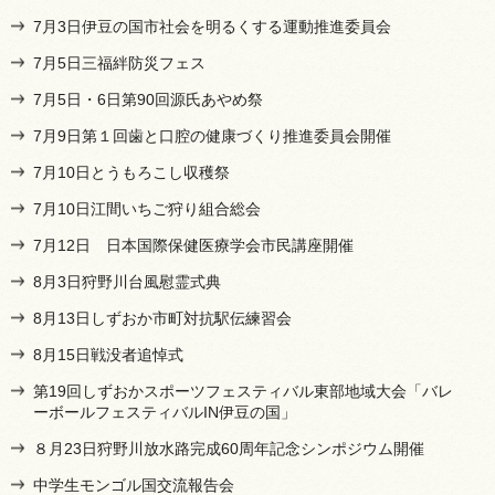
7月3日伊豆の国市社会を明るくする運動推進委員会
7月5日三福絆防災フェス
7月5日・6日第90回源氏あやめ祭
7月9日第１回歯と口腔の健康づくり推進委員会開催
7月10日とうもろこし収穫祭
7月10日江間いちご狩り組合総会
7月12日 日本国際保健医療学会市民講座開催
8月3日狩野川台風慰霊式典
8月13日しずおか市町対抗駅伝練習会
8月15日戦没者追悼式
第19回しずおかスポーツフェスティバル東部地域大会「バレ
ーボールフェスティバルIN伊豆の国」
８月23日狩野川放水路完成60周年記念シンポジウム開催
中学生モンゴル国交流報告会