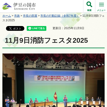
伊豆の国市
検索
メニュー
ホーム
>
市政
>
市長の部屋
>
市長の行動記録（令和7年度）
> 11月9日消防フェ
スタ2025
更新日：2025年11月9日
11月9日消防フェスタ2025