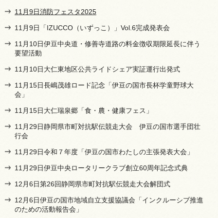
11月9日消防フェスタ2025
11月9日「IZUCCO（いずっこ）」Vol.6完成発表会
11月10日伊豆中央道・修善寺道路の料金徴収期限延長に伴う
要望活動
11月10日大仁東地区公共ライドシェア実証運行出発式
11月15日長嶋茂雄ロード記念「伊豆の国市長杯学童野球大
会」
11月15日大仁瑞泉郷「食・農・健康フェス」
11月29日静岡県市町対抗駅伝競走大会 伊豆の国市選手団壮
行会
11月29日令和７年度「伊豆の国市わたしの主張発表大会」
11月29日伊豆中央ロータリークラブ創立60周年記念式典
12月6日第26回静岡県市町対抗駅伝競走大会解団式
12月6日伊豆の国市地域自立支援協議会「インクルーシブ推進
のための活動報告会」