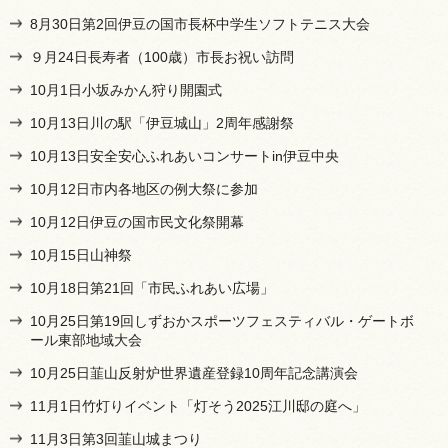
8月30日第2回伊豆の国市長杯中学生ソフトテニス大会
９月24日長寿者（100歳）市長お祝い訪問
10月1日小坂みかん狩り開園式
10月13日川の駅「伊豆城山」2周年感謝祭
10月13日安全安心ふれあいコンサートin伊豆中央
10月12日市内各地区の例大祭に参加
10月12日伊豆の国市民文化祭開幕
10月15日山神祭
10月18日第21回「市民ふれあい広場」
10月25日第19回しずおかスポーツフェスティバル・ゲートボ
ール東部地域大会
10月25日韮山反射炉世界遺産登録10周年記念講演会
11月1日竹灯りイベント「灯そう2025江川邸の庭へ」
11月3日第3回韮山城まつり