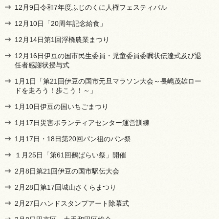
12月9日令和7年度ふじのくに人権フェスティバル
12月10日「20周年記念給食」
12月14日第1回浮橋農業まつり
12月16日伊豆の国市民生委員・児童委員委嘱状伝達式及び退
任者感謝状授与式
1月1日「第21回伊豆の国市元旦マラソン大会～長嶋茂雄ロー
ドを走ろう！歩こう！～」
1月10日伊豆の国いちごまつり
1月17日災害ボランティアセンター運営訓練
1月17日・18日第20回パン祖のパン祭
１月25日「第61回鵺ばらい祭」開催
2月8日第21回伊豆の国市駅伝大会
2月28日第17回城山さくらまつり
2月27日ハンドスタンプアート除幕式