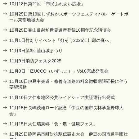
10月18日第21回「市民ふれあい広場」
10月25日第19回しずおかスポーツフェスティバル・ゲートボ
ール東部地域大会
10月25日韮山反射炉世界遺産登録10周年記念講演会
11月1日竹灯りイベント「灯そう2025江川邸の庭へ」
11月3日第3回韮山城まつり
11月9日消防フェスタ2025
11月9日「IZUCCO（いずっこ）」Vol.6完成発表会
11月10日伊豆中央道・修善寺道路の料金徴収期限延長に伴う
要望活動
11月10日大仁東地区公共ライドシェア実証運行出発式
11月15日長嶋茂雄ロード記念「伊豆の国市長杯学童野球大
会」
11月15日大仁瑞泉郷「食・農・健康フェス」
11月29日静岡県市町対抗駅伝競走大会 伊豆の国市選手団壮