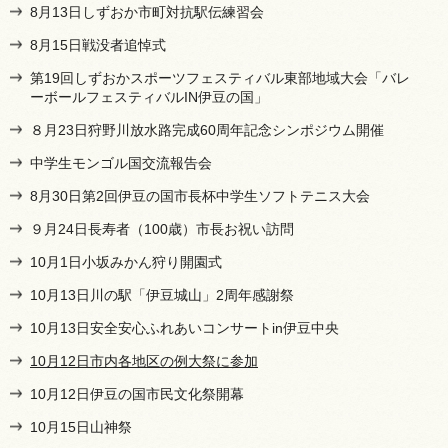
8月13日しずおか市町対抗駅伝練習会
8月15日戦没者追悼式
第19回しずおかスポーツフェスティバル東部地域大会「バレ
ーボールフェスティバルIN伊豆の国」
８月23日狩野川放水路完成60周年記念シンポジウム開催
中学生モンゴル国交流報告会
8月30日第2回伊豆の国市長杯中学生ソフトテニス大会
９月24日長寿者（100歳）市長お祝い訪問
10月1日小坂みかん狩り開園式
10月13日川の駅「伊豆城山」2周年感謝祭
10月13日安全安心ふれあいコンサートin伊豆中央
10月12日市内各地区の例大祭に参加
10月12日伊豆の国市民文化祭開幕
10月15日山神祭