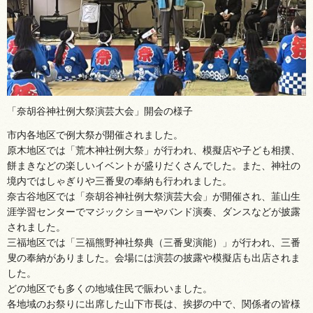
「奈胡谷神社例大祭演芸大会」開会の様子
市内各地区で例大祭が開催されました。
原木地区では「荒木神社例大祭」が行われ、模擬店や子ども相撲、
餅まきなどの楽しいイベントが盛りだくさんでした。また、神社の
境内ではしゃぎりや三番叟の奉納も行われました。
奈古谷地区では「奈胡谷神社例大祭演芸大会」が開催され、韮山生
涯学習センターでマジックショーやバンド演奏、ダンスなどが披露
されました。
三福地区では「三福熊野神社祭典（三番叟演能）」が行われ、三番
叟の奉納がありました。会場には演芸の披露や模擬店も出店されま
した。
どの地区でも多くの地域住民で賑わいました。
各地域のお祭りに出席した山下市長は、挨拶の中で、関係者の皆様