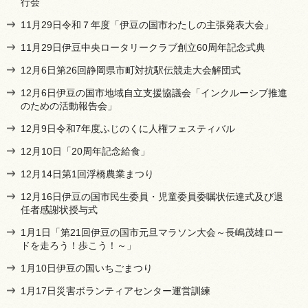
行会
11月29日令和７年度「伊豆の国市わたしの主張発表大会」
11月29日伊豆中央ロータリークラブ創立60周年記念式典
12月6日第26回静岡県市町対抗駅伝競走大会解団式
12月6日伊豆の国市地域自立支援協議会「インクルーシブ推進
のための活動報告会」
12月9日令和7年度ふじのくに人権フェスティバル
12月10日「20周年記念給食」
12月14日第1回浮橋農業まつり
12月16日伊豆の国市民生委員・児童委員委嘱状伝達式及び退
任者感謝状授与式
1月1日「第21回伊豆の国市元旦マラソン大会～長嶋茂雄ロー
ドを走ろう！歩こう！～」
1月10日伊豆の国いちごまつり
1月17日災害ボランティアセンター運営訓練