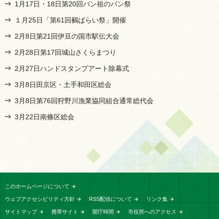
1月17日・18日第20回パン祖のパン祭
１月25日「第61回鵺ばらい祭」開催
2月8日第21回伊豆の国市駅伝大会
2月28日第17回城山さくらまつり
2月27日ハンドスタンプアート除幕式
3月8日田京区・土手和田区総会
3月8日第76回狩野川漁業協同組合通常総代会
3月22日南條区総会
このホームページについて
ウェブアクセシビリティ方針
RSS配信について
リンク集
サイトマップ
携帯サイト
開庁時間
市役所へのアクセス