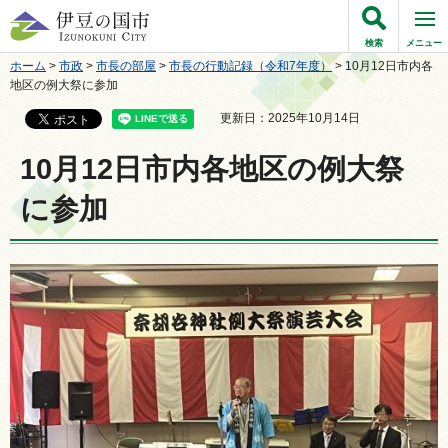
伊豆の国市
検索
メニュー
ホーム
>
市政
>
市長の部屋
>
市長の行動記録（令和7年度）
> 10月12日市内各
地区の例大祭に参加
更新日：2025年10月14日
10月12日市内各地区の例大祭
に参加