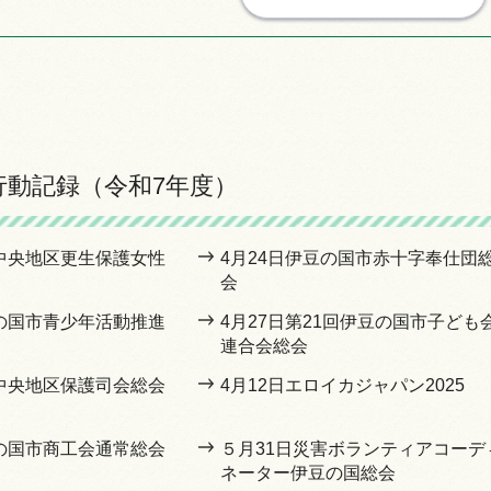
行動記録（令和7年度）
豆中央地区更生保護女性
4月24日伊豆の国市赤十字奉仕団
会
豆の国市青少年活動推進
4月27日第21回伊豆の国市子ども
連合会総会
豆中央地区保護司会総会
4月12日エロイカジャパン2025
豆の国市商工会通常総会
５月31日災害ボランティアコーデ
ネーター伊豆の国総会