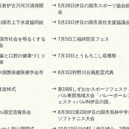
山反射炉古川河川清掃開
5月26日伊豆の国市スポーツ協会
会
豆の国市上下水道協同組
5月23日伊豆の国市居住支援協議
の国市社会を明るくする
7月5日三福絆防災フェス
会
回歯と口腔の健康づくり
7月10日とうもろこし収穫祭
催
日本国際保健医療学会市
8月3日狩野川台風慰霊式典
者追悼式
第19回しずおかスポーツフェステ
バル東部地域大会「バレーボール
ェスティバルIN伊豆の国」
ル国交流報告会
8月30日第2回伊豆の国市長杯中学
ソフトテニス大会
坂みかん狩り開園式
10月13日川の駅「伊豆城山」2周