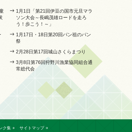
童
1月1日「第21回伊豆の国市元旦マラ
状
ソン大会～長嶋茂雄ロードを走ろ
う！歩こう！～」
ー
1月17日・18日第20回パン祖のパン
祭
2月28日第17回城山さくらまつり
3月8日第76回狩野川漁業協同組合通
常総代会
ンク集
サイトマップ