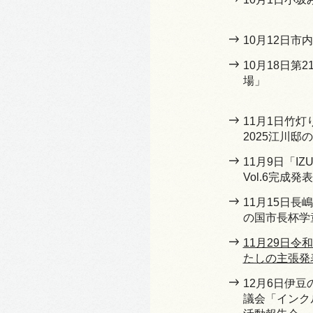
10月12日
10月18日第
場」
11月1日竹
2025江川邸
11月9日「I
Vol.6完成発
11月15日
の国市長杯学
11月29日
たしの主張発
12月6日伊
議会「インク