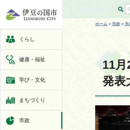
伊豆の国市
ホーム
>
市政
>
市
くらし
健康・福祉
11
発表
学び・文化
まちづくり
市政