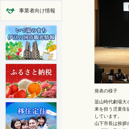
事業者向け情報
いで湯のまち 伊豆の国市の観光
ふるさと納税
発表の様子
韮山時代劇場大
移住定住
来を担う児童生
しています。
山下市長は挨拶