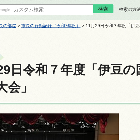
検索の方
長の部屋
>
市長の行動記録（令和7年度）
> 11月29日令和７年度「
月29日令和７年度「伊豆
大会」