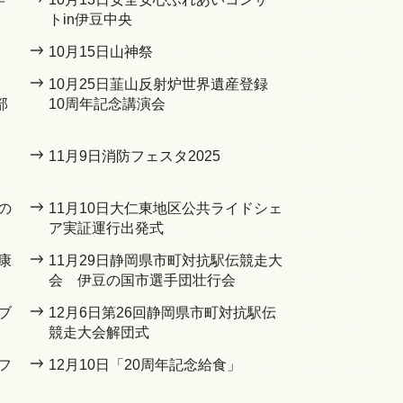
トin伊豆中央
10月15日山神祭
10月25日韮山反射炉世界遺産登録
部
10周年記念講演会
11月9日消防フェスタ2025
の
11月10日大仁東地区公共ライドシェ
ア実証運行出発式
康
11月29日静岡県市町対抗駅伝競走大
会 伊豆の国市選手団壮行会
ブ
12月6日第26回静岡県市町対抗駅伝
競走大会解団式
フ
12月10日「20周年記念給食」