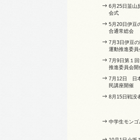
6月25日韮
会式
5月20日伊
合通常総会
7月3日伊豆
運動推進委員
7月9日第１
推進委員会開
7月12日 
民講座開催
8月15日戦没
中学生モンゴ
10月1日小