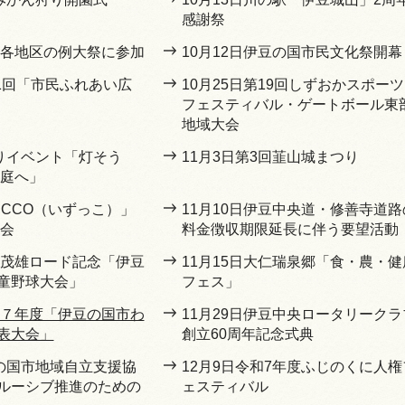
感謝祭
市内各地区の例大祭に参加
10月12日伊豆の国市民文化祭開幕
21回「市民ふれあい広
10月25日第19回しずおかスポーツ
フェスティバル・ゲートボール東
地域大会
灯りイベント「灯そう
11月3日第3回韮山城まつり
の庭へ」
ZUCCO（いずっこ）」
11月10日伊豆中央道・修善寺道路
表会
料金徴収期限延長に伴う要望活動
長嶋茂雄ロード記念「伊豆
11月15日大仁瑞泉郷「食・農・健
童野球大会」
フェス」
令和７年度「伊豆の国市わ
11月29日伊豆中央ロータリークラ
表大会」
創立60周年記念式典
豆の国市地域自立支援協
12月9日令和7年度ふじのくに人権
ルーシブ推進のための
ェスティバル