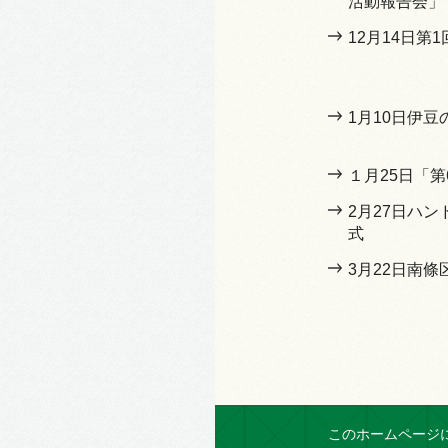
活動報告会」
12月14日第
1月10日伊
１月25日「
2月27日ハ
式
3月22日南條
このホームページ