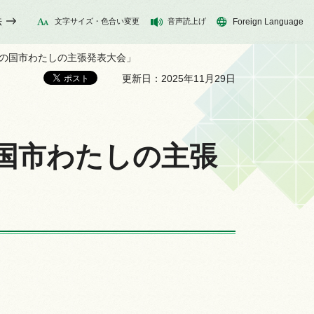
法
文字サイズ・色合い変更
音声読上げ
Foreign Language
伊豆の国市わたしの主張発表大会」
更新日：2025年11月29日
の国市わたしの主張