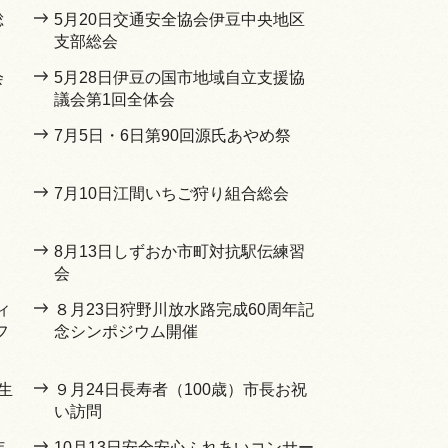
総
5月20日交通安全協会伊豆中央地区
支部総会
会
5月28日伊豆の国市地域自立支援協
議会第1回全体会
7月5日・6日第90回源氏あやめ祭
7月10日江間いちご狩り組合総会
8月13日しずおか市町対抗駅伝練習
会
ィ
８月23日狩野川放水路完成60周年記
フ
念シンポジウム開催
生
９月24日長寿者（100歳）市長お祝
い訪問
年
10月13日安全安心ふれあいコンサー