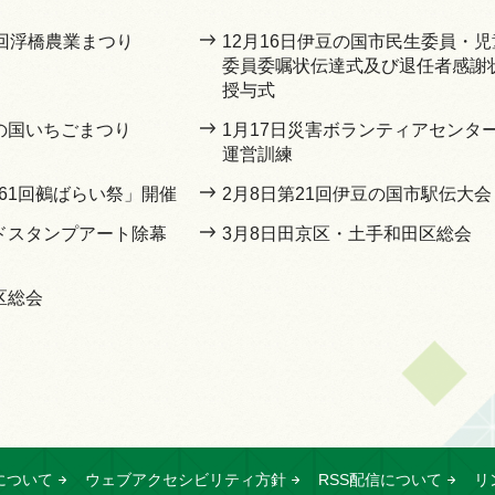
1回浮橋農業まつり
12月16日伊豆の国市民生委員・児
委員委嘱状伝達式及び退任者感謝
授与式
豆の国いちごまつり
1月17日災害ボランティアセンタ
運営訓練
第61回鵺ばらい祭」開催
2月8日第21回伊豆の国市駅伝大会
ンドスタンプアート除幕
3月8日田京区・土手和田区総会
区総会
について
ウェブアクセシビリティ方針
RSS配信について
リ