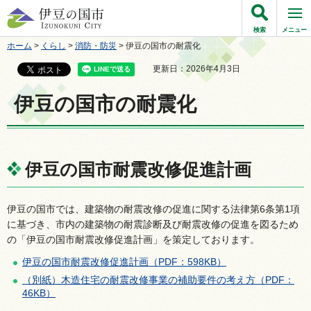
伊豆の国市
検索
メニュー
ホーム
>
くらし
>
消防・防災
> 伊豆の国市の耐震化
更新日：2026年4月3日
伊豆の国市の耐震化
伊豆の国市耐震改修促進計画
伊豆の国市では、建築物の耐震改修の促進に関する法律第6条第1項
に基づき、市内の建築物の耐震診断及び耐震改修の促進を図るため
の「伊豆の国市耐震改修促進計画」を策定しております。
伊豆の国市耐震改修促進計画（PDF：598KB）
（別紙）木造住宅の耐震改修事業の補助要件の考え方（PDF：
46KB）