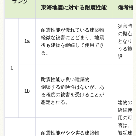
ランク
東海地震に対する耐震性能
備考欄
災害時
耐震性能が優れている建築物
の拠点
軽微な被害にとどまり、地震
1a
となり
後も建物を継続して使用でき
うる施
る。
設
1
耐震性能が良い建築物
倒壊する危険性はないが、あ
1b
る程度の被害を受けることが
想定される。
建物の
継続使
用の可
否は、
耐震性能がやや劣る建築物
被災建