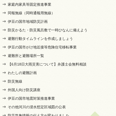
家庭内家具等固定推進事業
同報無線（同時通報用無線）
伊豆の国市地域防災計画
防災かるた・防災風呂敷で一時ひなんに備えよう
避難行動タイムラインを作成しましょう
伊豆の国市がけ地近接等危険住宅移転事業
避難所と避難場所一覧
【6月18日大雨災害について】弁護士会無料相談
わたしの避難計画
防災無線
外国人向け防災講座
伊豆の国市地震対策推進事業
その他河川の浸水想定区域図の公表
防災気象情報の伝え方が変わりました