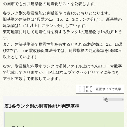
の国市でも公共建築物の耐震化リストを公表します。
各ランク別の耐震性能と判断基準は表1のとおりとなります。
旧基準の建築物は4段階の1a、1b、2、3にランク分けし、新基準の
建築物は1（1b以上）にランク分けしています。
東海地震に対して耐震性能を有するランク1の建築物は1a及び1bで
す。
また、建築基準法で耐震性能を有するとされる建築物は、1a、1b及
び2です。（耐震改修促進法等では、耐震指標の判定基準をIS値0.6
以上としています）
なお、耐震性能を示すランクは添付ファイル上は本来のローマ数字
で記載しておりますが、HP上はウェブアクセシビリティに基づき、
アラビア数字で掲載しています。
画面サイズで表示
表1各ランク別の耐震性能と判定基準