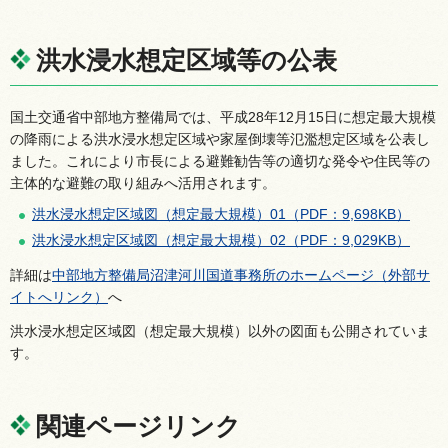
洪水浸水想定区域等の公表
国土交通省中部地方整備局では、平成28年12月15日に想定最大規模
の降雨による洪水浸水想定区域や家屋倒壊等氾濫想定区域を公表し
ました。これにより市長による避難勧告等の適切な発令や住民等の
主体的な避難の取り組みへ活用されます。
洪水浸水想定区域図（想定最大規模）01（PDF：9,698KB）
洪水浸水想定区域図（想定最大規模）02（PDF：9,029KB）
詳細は
中部地方整備局沼津河川国道事務所のホームページ（外部サ
イトへリンク）
へ
洪水浸水想定区域図（想定最大規模）以外の図面も公開されていま
す。
関連ページリンク