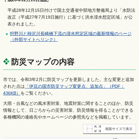
平成28年12月15日付けで国土交通省中部地方整備局より「水防法
改正（平成27年7月19日施行）に基づく洪水浸水想定区域」が公
表されました。
狩野川と柿沢川長崎橋下流の浸水想定区域の最新情報のページ
（外部サイトへリンク）
防災マップの内容
市では、令和3年2月に防災マップを更新しました。主な変更と追加
された点は
「伊豆の国市防災マップ変更点、追加点」（PDF：
436KB）
をご覧ください。
大雨・台風などの風水害対策、地震対策に関することのほか、防災
情報として、日ごろからの災害対策、防災情報を得ることができる
各種機関の連絡先やホームページの参照先などを掲載しています。
画面サイズで表示