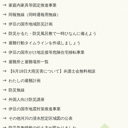
家庭内家具等固定推進事業
同報無線（同時通報用無線）
伊豆の国市地域防災計画
防災かるた・防災風呂敷で一時ひなんに備えよう
避難行動タイムラインを作成しましょう
伊豆の国市がけ地近接等危険住宅移転事業
避難所と避難場所一覧
【6月18日大雨災害について】弁護士会無料相談
わたしの避難計画
防災無線
外国人向け防災講座
伊豆の国市地震対策推進事業
その他河川の浸水想定区域図の公表
防災気象情報の伝え方が変わりました