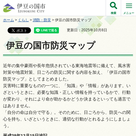
伊豆の国市
検索
メニュー
ホーム
>
くらし
>
消防・防災
> 伊豆の国市防災マップ
更新日：2025年10月8日
伊豆の国市防災マップ
近年の集中豪雨や長年危惧されている東海地震等に備えて、風水害
対策や地震対策、日ごろの防災に関する内容を加え、「伊豆の国市
防災マップ」としてまとめました。
災害時に重要なものの一つに、「知識」や「情報」があります。い
ざというときに、必要な知識・正しい情報を持っているかで、行動
が変わり、それにより命が助かるかどうか決まるといっても過言で
はありません。
「自分の命は自分で守る」。そのために、日ごろから、防災への関
心を持ち、いざというときに、適切な行動がとれるようにしましょ
う。
平成28年12月15日追記