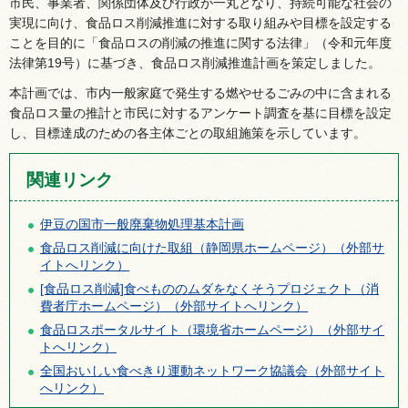
市民、事業者、関係団体及び行政が一丸となり、持続可能な社会の
実現に向け、食品ロス削減推進に対する取り組みや目標を設定する
ことを目的に「食品ロスの削減の推進に関する法律」（令和元年度
法律第19号）に基づき、食品ロス削減推進計画を策定しました。
本計画では、市内一般家庭で発生する燃やせるごみの中に含まれる
食品ロス量の推計と市民に対するアンケート調査を基に目標を設定
し、目標達成のための各主体ごとの取組施策を示しています。
関連リンク
伊豆の国市一般廃棄物処理基本計画
食品ロス削減に向けた取組（静岡県ホームページ）（外部サ
イトへリンク）
[食品ロス削減]食べもののムダをなくそうプロジェクト（消
費者庁ホームページ）（外部サイトへリンク）
食品ロスポータルサイト（環境省ホームページ）（外部サイ
トへリンク）
全国おいしい食べきり運動ネットワーク協議会（外部サイト
へリンク）