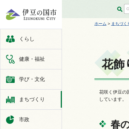
伊豆の国市
ホーム
>
まちづく
くらし
健康・福祉
花飾
学び・文化
花咲く伊豆の
まちづくり
しています。
市政
春