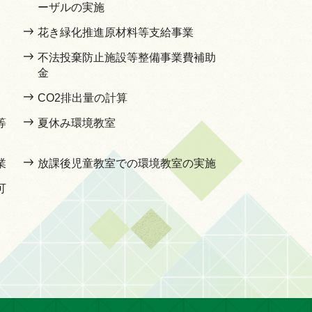
ーザルの実施
花き緑化推進原材料等支給事業
不法投棄防止施設等整備事業費補助
金
CO2排出量の計算
等
夏休み環境教室
業
放課後児童教室での環境教室の実施
可