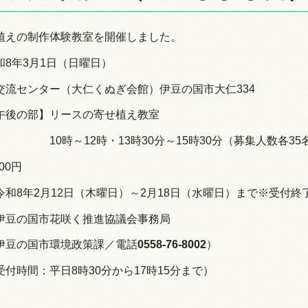
植えの制作体験教室を開催しました。
8年3月1日（日曜日）
情報
交流センター（大仁くぬぎ会館）伊豆の国市大仁334
午後の部】リースの寄せ植え教室
10時～12時・13時30分～15時30分（募集人数各35
00円
和8年2月12日（木曜日）～2月18日（水曜日）まで※受付終
伊豆の国市花咲く推進協議会事務局
伊豆の国市環境政策課／電話
0558-76-8002
）
受付時間：平日8時30分から17時15分まで）