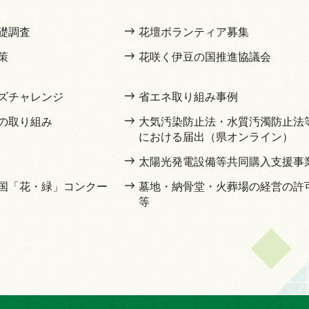
礎調査
花壇ボランティア募集
策
花咲く伊豆の国推進協議会
ズチャレンジ
省エネ取り組み事例
の取り組み
大気汚染防止法・水質汚濁防止法
における届出（県オンライン）
太陽光発電設備等共同購入支援事
国「花・緑」コンクー
墓地・納骨堂・火葬場の経営の許
等