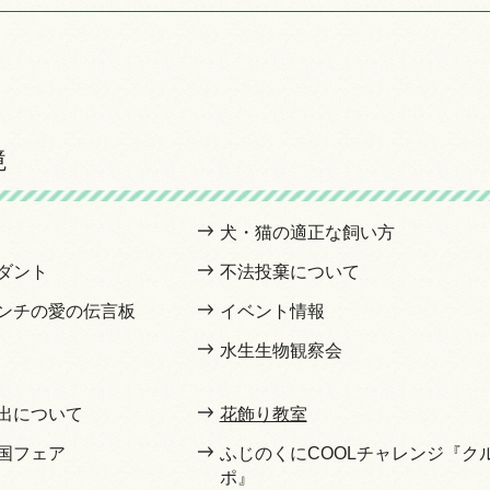
境
犬・猫の適正な飼い方
ダント
不法投棄について
ンチの愛の伝言板
イベント情報
水生生物観察会
出について
花飾り教室
国フェア
ふじのくにCOOLチャレンジ『ク
ポ』