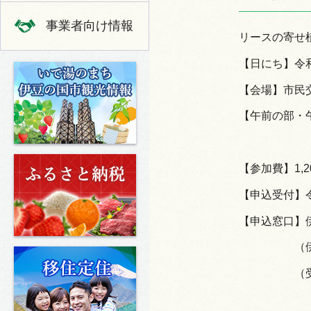
事業者向け情報
リースの寄せ
【日にち】令和
いで湯のまち 伊豆の国市の観光
【会場】市民
【午前の部・
ふるさと納税
【参加費】1,2
【申込受付】令
【申込窓口】
（
移住定住
（