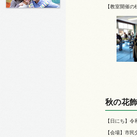
【教室開催の
秋の花
【日にち】令和
【会場】市民