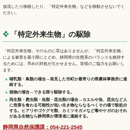
放流したり移植したり、「特定外来生物」などを移動させないでく
ださい。
「特定外来生物」の駆除
「特定外来生物」そのものに罪はありませんが、「特定外来生物」
による被害を最小限にとどめ、静岡県の生態系のバランスを維持す
るためには、早めの対処が欠かせません。皆様のご協力をお願いし
ます。
哺乳類・鳥類の場合→発見した市町か最寄りの県農林事務所に連
絡する。
植物の場合→できる限り駆除する。
両生類・爬虫類・魚類・昆虫類の場合→カエルや魚、昆虫など人
に危害を食わる可能性が低い生き物ならなるべくその場で殺処分
する。ヒアリやゴケグモ類、カミツキガメなど毒やケガのおそれ
がある生物なら静岡県か環境省に連絡する。
静岡県自然保護課：054-221-2545