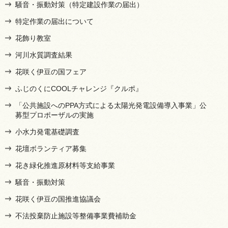
騒音・振動対策（特定建設作業の届出）
特定作業の届出について
花飾り教室
河川水質調査結果
花咲く伊豆の国フェア
ふじのくにCOOLチャレンジ『クルポ』
「公共施設へのPPA方式による太陽光発電設備導入事業」公
募型プロポーザルの実施
小水力発電基礎調査
花壇ボランティア募集
花き緑化推進原材料等支給事業
騒音・振動対策
花咲く伊豆の国推進協議会
不法投棄防止施設等整備事業費補助金