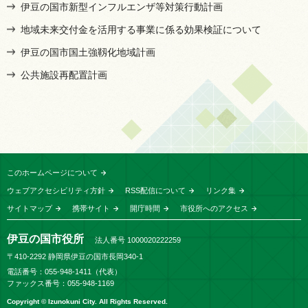
伊豆の国市新型インフルエンザ等対策行動計画
地域未来交付金を活用する事業に係る効果検証について
伊豆の国市国土強靱化地域計画
公共施設再配置計画
このホームページについて
ウェブアクセシビリティ方針
RSS配信について
リンク集
サイトマップ
携帯サイト
開庁時間
市役所へのアクセス
伊豆の国市役所
法人番号 1000020222259
〒410-2292 静岡県伊豆の国市長岡340-1
電話番号：055-948-1411（代表）
ファックス番号：055-948-1169
Copyright © Izunokuni City. All Rights Reserved.