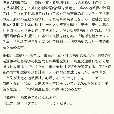
伊豆の国市では、「市民が支える地域福祉、心温まるいずのくに」
を基本理念として第1次地域福祉計画を策定し、第2次地域福祉計画
では、これまで各地域で行われてきた市民主体のボランティア活動
や支えあいの活動を継承し、それらを発展させながら、福祉文化の
醸成や利用者主体の福祉サービスの充実を図り、安全・安心に暮ら
せる環境づくりを促進してきました。第3次地域福祉計画では、「生
活困窮者自立支援法」に基づく支援をはじめ、「地域包括ケアシス
テム」「相談支援体制」について掲載し、地域福祉のより一層の推
進を進めます。
第4次地域福祉計画では、市民と行政・社会福祉協議会が、地域の生
活課題や社会資源の状況などを共通認識し、相互の連携しながら地
域福祉を推進していくため、市社会福祉協議会が策定する「第4次伊
豆の国市地域福祉活動計画」と一体的に作成しました。基本理念
「市民が支える地域福祉、心温まるいずのくに」をスローガンに、
自助・互助・共助・公助の考え方に基づいて、SDGsを踏まえた施
策を推進し、「地域共生社会」の実現に努めます。
地域福祉計画書をご覧になれます。
下記の一覧よりダウンロードしてください。