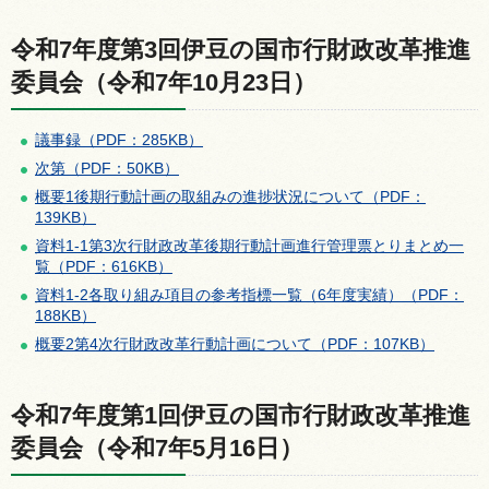
令和7年度第3回伊豆の国市行財政改革推進
委員会（令和7年10月23日）
議事録（PDF：285KB）
次第（PDF：50KB）
概要1後期行動計画の取組みの進捗状況について（PDF：
139KB）
資料1-1第3次行財政改革後期行動計画進行管理票とりまとめ一
覧（PDF：616KB）
資料1-2各取り組み項目の参考指標一覧（6年度実績）（PDF：
188KB）
概要2第4次行財政改革行動計画について（PDF：107KB）
令和7年度第1回伊豆の国市行財政改革推進
委員会（令和7年5月16日）