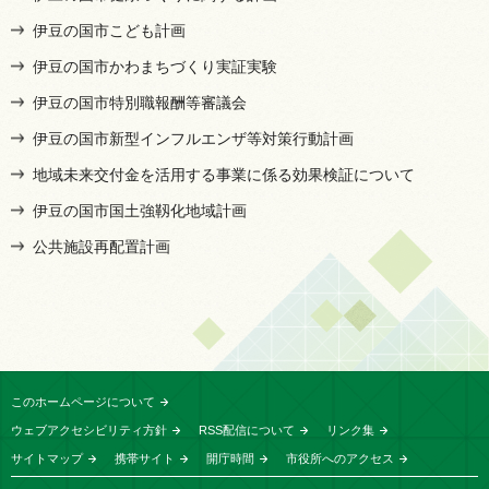
伊豆の国市こども計画
伊豆の国市かわまちづくり実証実験
伊豆の国市特別職報酬等審議会
伊豆の国市新型インフルエンザ等対策行動計画
地域未来交付金を活用する事業に係る効果検証について
伊豆の国市国土強靱化地域計画
公共施設再配置計画
このホームページについて
ウェブアクセシビリティ方針
RSS配信について
リンク集
サイトマップ
携帯サイト
開庁時間
市役所へのアクセス