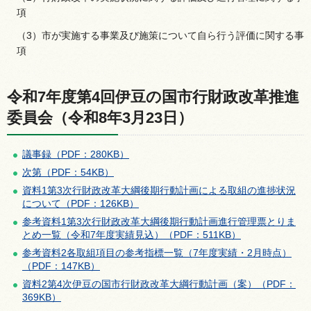
項
（3）市が実施する事業及び施策について自ら行う評価に関する事
項
令和7年度第4回伊豆の国市行財政改革推進
委員会（令和8年3月23日）
議事録（PDF：280KB）
次第（PDF：54KB）
資料1第3次行財政改革大綱後期行動計画による取組の進捗状況
について（PDF：126KB）
参考資料1第3次行財政改革大綱後期行動計画進行管理票とりま
とめ一覧（令和7年度実績見込）（PDF：511KB）
参考資料2各取組項目の参考指標一覧（7年度実績・2月時点）
（PDF：147KB）
資料2第4次伊豆の国市行財政改革大綱行動計画（案）（PDF：
369KB）