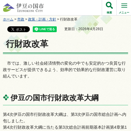
伊豆の国市
検索
メニュー
ホーム
>
市政
>
政策・計画・方針
> 行財政改革
更新日：2026年4月28日
行財政改革
市では、激しい社会経済情勢の変化の中でも安定的かつ良質な行
政サービスが提供できるよう、効率的で効果
的な行財政運営に取り
組んでいます。
伊豆の国市行財政改革大綱
第4次伊豆の国市行財政改革大綱は、第3次伊豆の国市総合計画へ内
包しました。
第4次行財政改革大綱に当たる第3次総合計画前期基本計画第4章第1