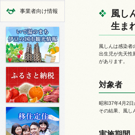
事業者向け情報
風しん
生ま
いで湯のまち 伊豆の国市の観光
風しんは感染者
出生児が先天性
があります。
ふるさと納税
対象者
昭和37年4月2
移住定住
その結果、風し
実施期間