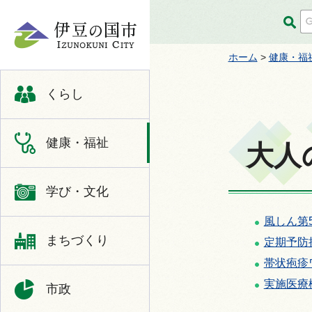
伊豆の国市
ホーム
>
健康・福
くらし
健康・福祉
大人
学び・文化
風しん第
まちづくり
定期予防
帯状疱疹
実施医療
市政