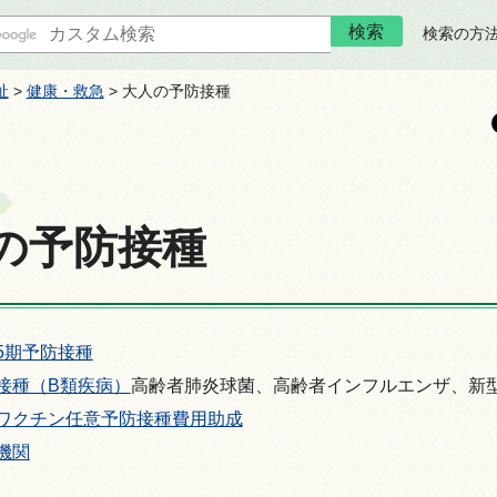
検索の方
祉
>
健康・救急
> 大人の予防接種
の予防接種
5期予防接種
接種（B類疾病）
高齢者肺炎球菌、高齢者インフルエンザ、新
ワクチン任意予防接種費用助成
機関