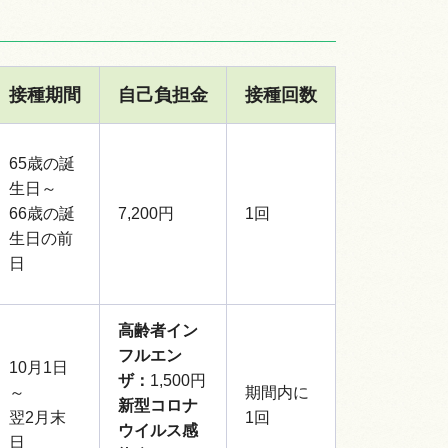
接種期間
自己負担金
接種回数
65歳の誕
生日～
66歳の誕
7,200円
1回
生日の前
日
高齢者イン
フルエン
10月1日
ザ：
1,500円
～
期間内に
新型コロナ
翌2月末
1回
ウイルス感
日