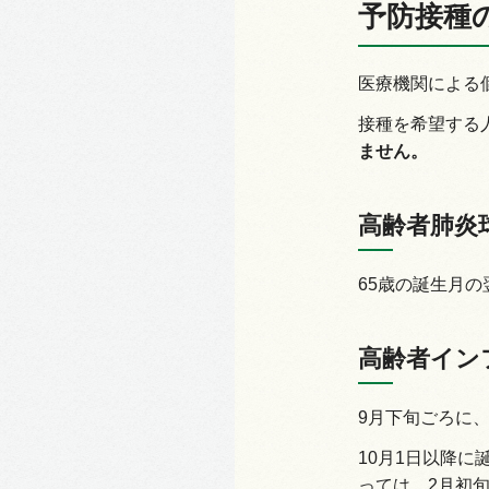
予防接種
医療機関による
接種を希望する
ません。
高齢者肺炎
65歳の誕生月
高齢者イン
9月下旬ごろに、
10月1日以降
っては、2月初