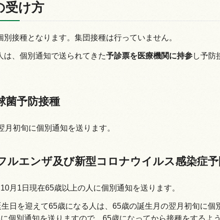
の受け方
個別接種となります。集団接種は行っていません。
人は、個別通知で送られてきた
予診票を医療機関に持参
し予防
球菌予防接種
の翌月初旬に個別通知を送ります。
フルエンザ及び新型コロナウイルス感染症予
10月1日現在65歳以上の人に個別通知を送ります。
に誕生日を迎えて65歳になる人は、65歳の誕生月の翌月初旬に
旬に個別通知を送りますので、65歳になってから接種をするよ