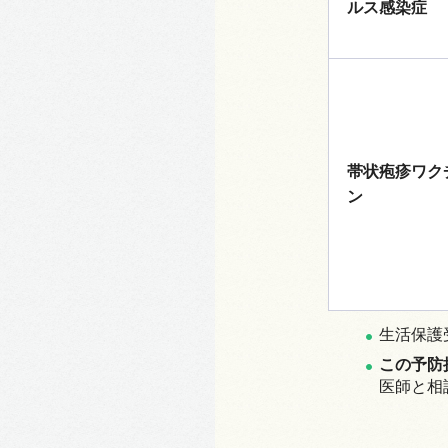
ルス感染症
帯状疱疹ワク
ン
生活保護
この予防
医師と相