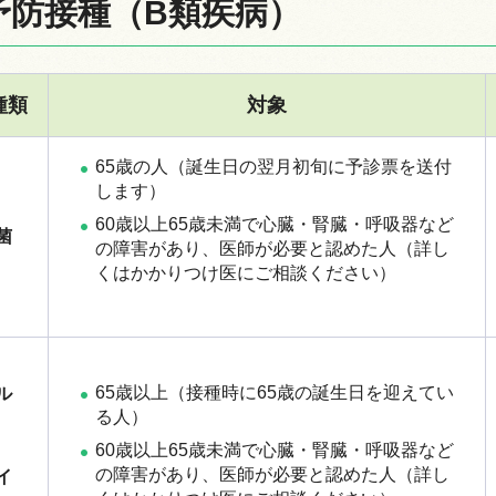
予防接種（B類疾病）
種類
対象
65歳の人（誕生日の翌月初旬に予診票を送付
します）
60歳以上65歳未満で心臓・腎臓・呼吸器など
菌
の障害があり、医師が必要と認めた人（詳し
くはかかりつけ医にご相談ください）
65歳以上（接種時に65歳の誕生日を迎えてい
ル
る人）
60歳以上65歳未満で心臓・腎臓・呼吸器など
の障害があり、医師が必要と認めた人（詳し
イ