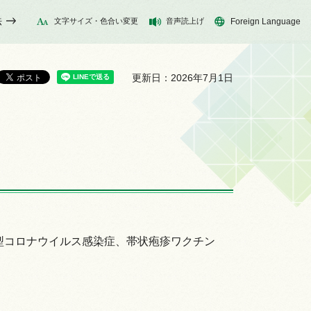
法
文字サイズ・色合い変更
音声読上げ
Foreign Language
更新日：2026年7月1日
型コロナウイルス感染症、帯状疱疹ワクチン