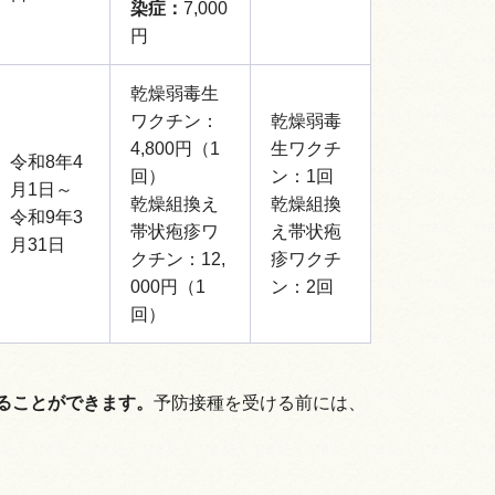
染症：
7,000
円
乾燥弱毒生
ワクチン：
乾燥弱毒
4,800円（1
生ワクチ
令和8年4
回）
ン：1回
月1日～
乾燥組換え
乾燥組換
令和9年3
帯状疱疹ワ
え帯状疱
月31日
クチン：12,
疹ワクチ
000円（1
ン：2回
回）
ることができます。
予防接種を受ける前には、