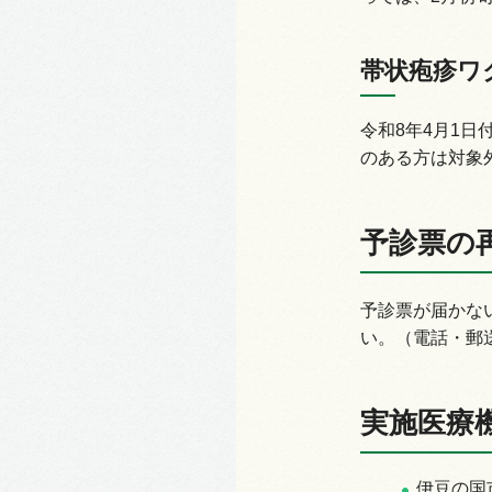
帯状疱疹ワ
令和8年4月1
のある方は対象
予診票の
予診票が届かな
い。（電話・郵
実施医療
伊豆の国