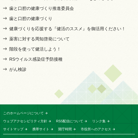
歯と口腔の健康づくり推進委員会
歯と口腔の健康づくり
健康づくりを応援する『健活のススメ』を御活用ください！
薬害に対する周知啓発について
階段を使って健活しよう！
RSウイルス感染症予防接種
がん検診
このホームページについて
ウェブアクセシビリティ方針
RSS配信について
リンク集
サイトマップ
携帯サイト
開庁時間
市役所へのアクセス