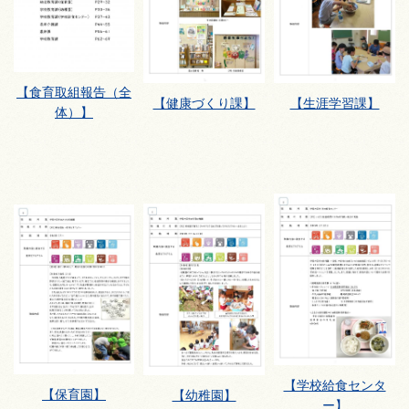
【食育取組報告（全
【健康づくり課】
【生涯学習課】
体）】
【学校給食センタ
【保育園】
【幼稚園】
ー】