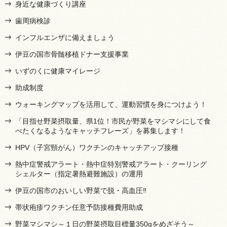
身近な健康づくり講座
歯周病検診
インフルエンザに備えましょう
伊豆の国市骨髄移植ドナー支援事業
いずのくに健康マイレージ
助成制度
ウォーキングマップを活用して、運動習慣を身につけよう！
「目指せ野菜摂取量、県1位！市民が野菜をマシマシにして食
べたくなるようなキャッチフレーズ」を募集します！
HPV（子宮頸がん）ワクチンのキャッチアップ接種
熱中症警戒アラート・熱中症特別警戒アラート・クーリング
シェルター（指定暑熱避難施設）の運用
伊豆の国市のおいしい野菜で脱・高血圧‼
帯状疱疹ワクチン任意予防接種費用助成
野菜マシマシ～１日の野菜摂取目標量350gをめざそう～