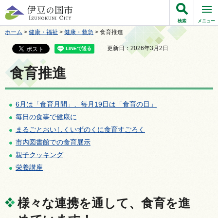
伊豆の国市
検索
メニュー
ホーム
>
健康・福祉
>
健康・救急
> 食育推進
更新日：2026年3月2日
食育推進
6月は「食育月間」、毎月19日は「食育の日」
毎日の食事で健康に
まるごとおいしくいずのくに食育すごろく
市内図書館での食育展示
親子クッキング
栄養講座
様々な連携を通して、食育を進