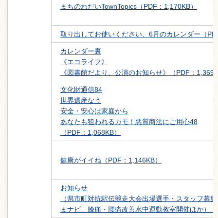
まちのわだいTownTopics（PDF：1,170KB）
取り出してお使いください、6月のカレンダー（PDF：
カレンダー裏
《エコライフ》
《図書館だより、公演のお知らせ》（PDF：1,369K
文化財通信84
世界遺産なう
安全・安心は家庭から
あなたも狙われるカモ！悪質商法にご用心48
（PDF：1,068KB）
健康がイイね（PDF：1,146KB）
お知らせ
（県市町対抗駅伝競走大会出場選手・スタッフ募集
まナビ、膝痛・腰痛改善水中運動教室開催ほか）（PDF