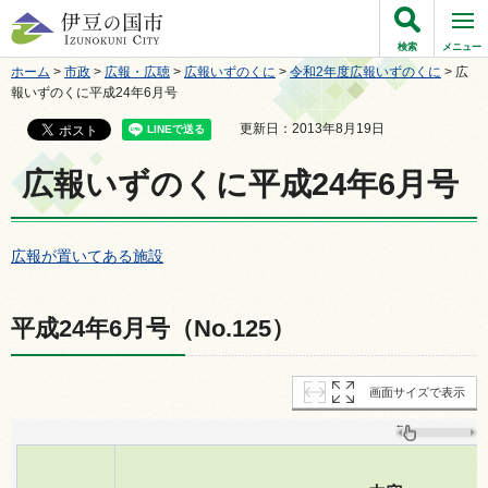
伊豆の国市
検索
メニュー
ホーム
>
市政
>
広報・広聴
>
広報いずのくに
>
令和2年度広報いずのくに
> 広
報いずのくに平成24年6月号
更新日：2013年8月19日
広報いずのくに平成24年6月号
広報が置いてある施設
平成24年6月号（No.125）
画面サイズで表示