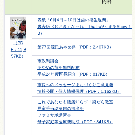
内容
表紙「6月4日～10日は歯の衛生週間」
裏表紙《おおきくな～れ、That'sが～まるShow！）》
B）
（PD
第77回源氏あやめ祭（PDF：2,407KB）
F：11,9
57KB）
市政懇談会
あやめの苗を無料配布
平成24年度区長紹介（PDF：817KB）
市長へのメッセージまちづくりご意見箱
情報公開・個人情報保護（PDF：1,162KB）
これであなたも腰痛知らず！楽だら教室
児童手当現況届の提出を
ファミサポ講習会
母子家庭等医療費助成（PDF：841KB）