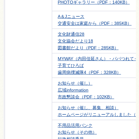
PHOTOギャラリー（PDF：140KB）
A＆Jニュース
交通安全は家庭から（PDF：385KB）
文化財通信28
文化協会だより18
図書館だより（PDF：285KB）
MYWAY（内田佳延さん）・パパつれてっ
子育てひろば
歯周病撲滅隊4（PDF：328KB）
お知らせ（催し）
広域information
市政懇談会（PDF：102KB）
お知らせ（催し、募集、相談）
ホームページがリニューアルしました（PD
不用品活用バンク
お知らせ（その他）