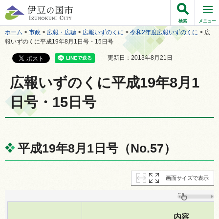
伊豆の国市
検索
メニュー
ホーム
>
市政
>
広報・広聴
>
広報いずのくに
>
令和2年度広報いずのくに
> 広
報いずのくに平成19年8月1日号・15日号
更新日：2013年8月21日
広報いずのくに平成19年8月1
日号・15日号
平成19年8月1日号（No.57）
画面サイズで表示
内容