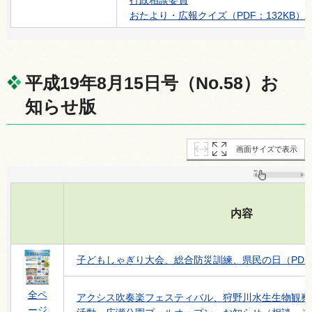
行政相談委員
おたより・広報クイズ（PDF：132KB）
平成19年8月15日号（No.58）お
知らせ版
画面サイズで表示
内容
子どもしゃぎり大会、総合防災訓練、県民の日（PDF：
全ペ
アクシス吹奏楽フェスティバル、狩野川水生生物観察
ージ