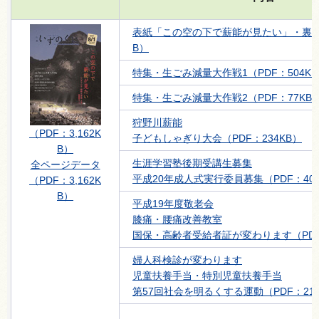
表紙「この空の下で薪能が見たい」・裏表紙
B）
特集・生ごみ減量大作戦1（PDF：504K
特集・生ごみ減量大作戦2（PDF：77KB
狩野川薪能
（PDF：3,162K
子どもしゃぎり大会（PDF：234KB）
B）
生涯学習塾後期受講生募集
全ページデータ
平成20年成人式実行委員募集（PDF：400
（PDF：3,162K
B）
平成19年度敬老会
膝痛・腰痛改善教室
国保・高齢者受給者証が変わります（PDF：
婦人科検診が変わります
児童扶養手当・特別児童扶養手当
第57回社会を明るくする運動（PDF：214