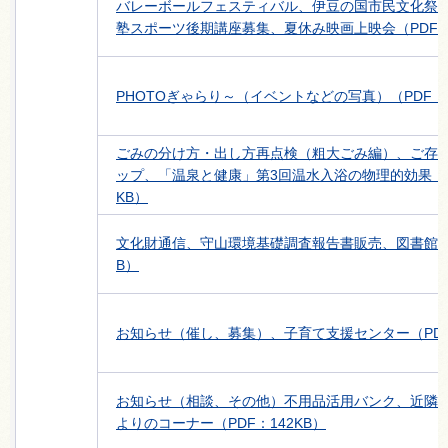
バレーボールフェスティバル、伊豆の国市民文化祭
塾スポーツ後期講座募集、夏休み映画上映会（PDF：1
PHOTOぎゃらり～（イベントなどの写真）（PDF：1
ごみの分け方・出し方再点検（粗大ごみ編）、ご存
ップ、「温泉と健康」第3回温水入浴の物理的効果（そ
KB）
文化財通信、守山環境基礎調査報告書販売、図書館だよ
B）
お知らせ（催し、募集）、子育て支援センター（PDF
お知らせ（相談、その他）不用品活用バンク、近隣
よりのコーナー（PDF：142KB）