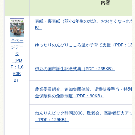
内容
表紙・裏表紙（韮小1年生の水泳、おおきくな～れなど
B）
全ペー
ゆったりのんびりこころ温か子育て支援（PDF：139
ジデー
タ
（PD
F：1,6
伊豆の国市誕生記念式典（PDF：235KB）
60K
B）
農業委員紹介、追加集団健診、児童扶養手当・特別
金保険料の免除制度（PDF：90KB）
ねんりんピック静岡2006、敬老会、高齢者筋力ア
（PDF：129KB）