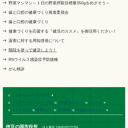
野菜マシマシ～１日の野菜摂取目標量350gをめざそう～
歯と口腔の健康づくり推進委員会
歯と口腔の健康づくり
健康づくりを応援する『健活のススメ』を御活用ください！
薬害に対する周知啓発について
階段を使って健活しよう！
RSウイルス感染症予防接種
がん検診
このホームページについて
ウェブアクセシビリティ方針
RSS配信について
リンク集
サイトマップ
携帯サイト
開庁時間
市役所へのアクセス
伊豆の国市役所
法人番号 1000020222259