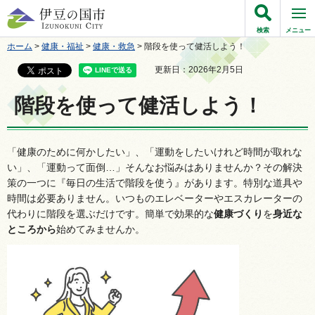
伊豆の国市
検索
メニュー
ホーム
>
健康・福祉
>
健康・救急
> 階段を使って健活しよう！
更新日：2026年2月5日
階段を使って健活しよう！
「健康のために何かしたい」、「運動をしたいけれど時間が取れな
い」、「運動って面倒…」そんなお悩みはありませんか？その解決
策の一つに『毎日の生活で階段を使う』があります。特別な道具や
時間は必要ありません。いつものエレベーターやエスカレーターの
代わりに階段を選ぶだけです。簡単で効果的な
健康づくり
を
身近な
ところから
始めてみませんか。