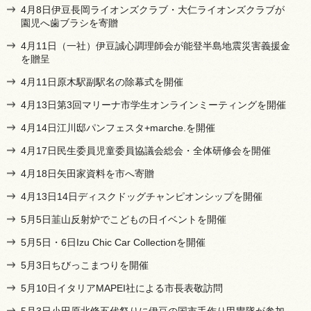
4月8日伊豆長岡ライオンズクラブ・大仁ライオンズクラブが
園児へ歯ブラシを寄贈
4月11日（一社）伊豆誠心調理師会が能登半島地震災害義援金
を贈呈
4月11日原木駅副駅名の除幕式を開催
4月13日第3回マリーナ市学生オンラインミーティングを開催
4月14日江川邸パンフェスタ+marche.を開催
4月17日民生委員児童委員協議会総会・全体研修会を開催
4月18日矢田家資料を市へ寄贈
4月13日14日ディスクドッグチャンピオンシップを開催
5月5日韮山反射炉でこどもの日イベントを開催
5月5日・6日Izu Chic Car Collectionを開催
5月3日ちびっこまつりを開催
5月10日イタリアMAPEI社による市長表敬訪問
5月3日小田原北條五代祭りに伊豆の国市手作り甲冑隊が参加