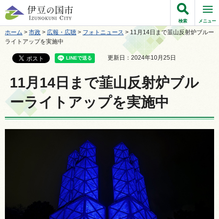
伊豆の国市
検索
メニュー
ホーム
>
市政
>
広報・広聴
>
フォトニュース
> 11月14日まで韮山反射炉ブルー
ライトアップを実施中
更新日：2024年10月25日
11月14日まで韮山反射炉ブル
ーライトアップを実施中