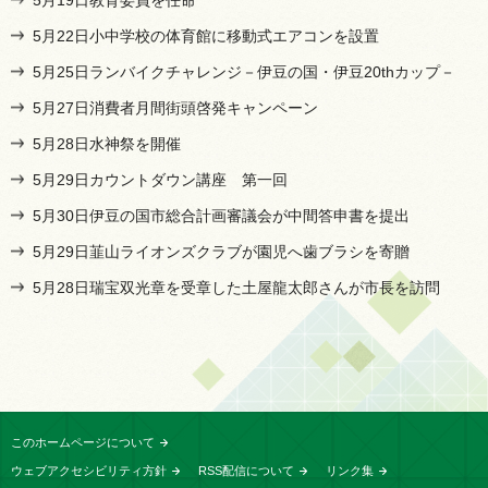
5月22日小中学校の体育館に移動式エアコンを設置
5月25日ランバイクチャレンジ－伊豆の国・伊豆20thカップ－
5月27日消費者月間街頭啓発キャンペーン
5月28日水神祭を開催
5月29日カウントダウン講座 第一回
5月30日伊豆の国市総合計画審議会が中間答申書を提出
5月29日韮山ライオンズクラブが園児へ歯ブラシを寄贈
5月28日瑞宝双光章を受章した土屋龍太郎さんが市長を訪問
このホームページについて
ウェブアクセシビリティ方針
RSS配信について
リンク集