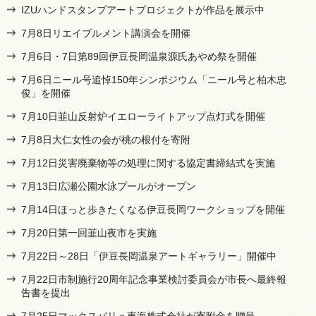
IZUハンドスタンプアートプロジェクトが作品を展示中
7月8日リエイブルメント講演会を開催
7月6日・7日第89回伊豆長岡温泉源氏あやめ祭を開催
7月6日ニール号追悼150年シンポジウム「ニール号と柏木忠
俊」を開催
7月10日韮山反射炉イエローライトアップ点灯式を開催
7月8日大仁女性の会が桃の根付を寄附
7月12日災害廃棄物等の処理に関する協定書締結式を実施
7月13日広瀬公園水泳プールがオープン
7月14日ほっと歩きたくなる伊豆長岡ワークショップを開催
7月20日第一回韮山夜市を実施
7月22日～28日「伊豆長岡温泉アートギャラリー」開催中
7月22日市制施行20周年記念事業検討委員会が市長へ最終報
告書を提出
7月25日マックスバリュ東海株式会社が寄附金を贈呈