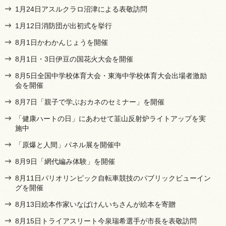
1月24日アスルクラロ沼津による表敬訪問
1月12日消防団が出初式を挙行
8月1日かわかんじょうを開催
8月1日・3日伊豆の国花火大会を開催
8月5日全国中学校体育大会・東海中学校体育大会出場者激励
会を開催
8月7日「親子で学ぶおカネのセミナー」を開催
「健康ハートの日」にあわせて韮山反射炉ライトアップを実
施中
「原爆と人間」パネル展を開催中
8月9日「網代編み体験」を開催
8月11日パリオリンピック自転車競技のパブリックビューイン
グを開催
8月13日絵本作家いなばけんいちさんが絵本を寄贈
8月15日トライアスリート今泉瑞希選手が市長を表敬訪問