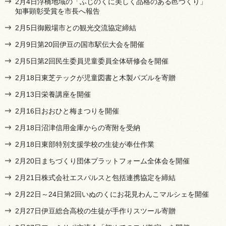
2月4日浮橋地域の「ふじのくに美しく品格のある邑づくり」
知事顕彰受賞を市長へ報告
2月5日御殿場市との観光交流協定締結
2月9日第20回伊豆の国市駅伝大会を開催
2月5日第2回民生委員児童委員全体研修会を開催
2月18日東芝テックが児童図書と木製パズルを寄贈
2月13日栄養講座を開催
2月16日おおひと梅まつりを開催
2月18日沼津信用金庫からの寄附を受納
2月18日東部特別支援学校の生徒が奉仕作業
2月20日まちづくり団体プラットフォーム全体会を開催
2月21日株式会社エスパルスと包括連携協定を締結
2月22日～24日第2回いぬのくにお花見わんこマルシェを開催
2月27日伊豆総合高校の生徒が手作りスツール寄贈