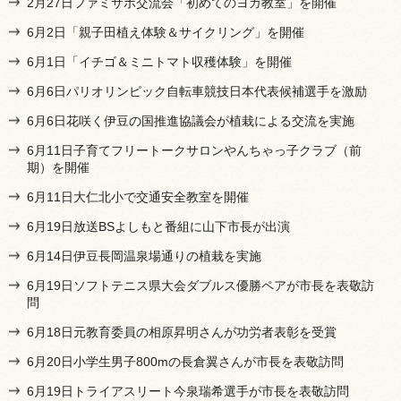
2月27日ファミサポ交流会「初めてのヨガ教室」を開催
6月2日「親子田植え体験＆サイクリング」を開催
6月1日「イチゴ＆ミニトマト収穫体験」を開催
6月6日パリオリンピック自転車競技日本代表候補選手を激励
6月6日花咲く伊豆の国推進協議会が植栽による交流を実施
6月11日子育てフリートークサロンやんちゃっ子クラブ（前
期）を開催
6月11日大仁北小で交通安全教室を開催
6月19日放送BSよしもと番組に山下市長が出演
6月14日伊豆長岡温泉場通りの植栽を実施
6月19日ソフトテニス県大会ダブルス優勝ペアが市長を表敬訪
問
6月18日元教育委員の相原昇明さんが功労者表彰を受賞
6月20日小学生男子800mの長倉翼さんが市長を表敬訪問
6月19日トライアスリート今泉瑞希選手が市長を表敬訪問