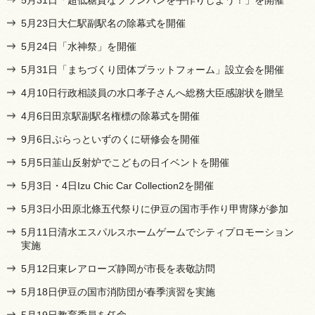
5月23日大仁駅副駅名の除幕式を開催
5月24日「水神祭」を開催
5月31日「まちづくり団体プラットフォーム」設立会を開催
4月10日行政相談員の水口孝子さんへ総務大臣感謝状を贈呈
4月6日田京駅副駅名権標の除幕式を開催
9月6日ぷらっといずのくに研修会を開催
5月5日韮山反射炉でこどもの日イベントを開催
5月3日・4日Izu Chic Car Collection2を開催
5月3日小田原北條五代祭りに伊豆の国市手作り甲冑隊が参加
5月11日清水エスパルスホームゲームでシティプロモーション
実施
5月12日東レアローズ静岡が市長を表敬訪問
5月18日伊豆の国市消防団が春季演習を実施
5月19日教育委員を任命