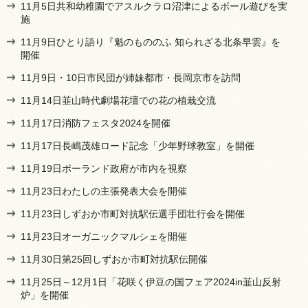
11月5日共和幼稚園でアスルクラロ沼津によるボール遊びを実
施
11月9日ひとり語り『魁のもののふ 知られざる北条早雲』を
開催
11月9日・10日市民団が姉妹都市・長岡京市を訪問
11月14日韮山時代劇場花壇での花の植栽交流
11月17日消防フェスタ2024を開催
11月17日長嶋茂雄ロード記念「少年野球教室」を開催
11月19日ポーランド政府が市内を視察
11月23日わたしの主張発表大会を開催
11月23日しずおか市町対抗駅伝選手団壮行会を開催
11月23日オーガニックマルシェを開催
11月30日第25回しずおか市町対抗駅伝開催
11月25日～12月1日「花咲く伊豆の国フェア2024in韮山反射
炉」を開催