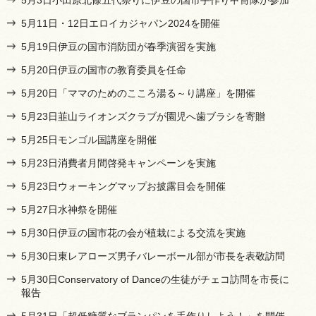
5月11日・12日エロイカジャパン2024を開催
5月19日伊豆の国市消防団が春季演習を実施
5月20日伊豆の国市の教育委員を任命
5月20日「ママのためのこころ湯る～り講座」を開催
5月23日韮山ライオンズクラブが園児へ歯ブラシを寄贈
5月25日モンゴル国講座を開催
5月23日消費者月間啓発キャンペーンを実施
5月23日ウォーキングマップお披露目会を開催
5月27日水神祭を開催
5月30日伊豆の国市花の会が植栽による交流を実施
5月30日東レアローズ男子バレーボール部が市長を表敬訪問
5月30日Conservatory of Danceの生徒がチェコ訪問を市長に
報告
5月31日「超低糖質なブランパンを手作りしよう！」を開催