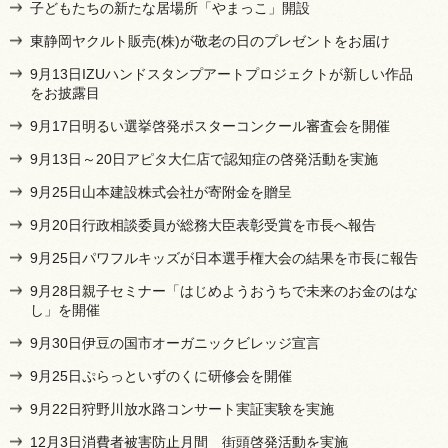
子どもたちの新たな居場所「やまっこ」開設
東静岡ヤクルト販売(株)が敬老の日のプレゼントをお届け
9月13日IZUハンドスタンプアートプロジェクトが新しい作品
をお披露目
9月17日明るい選挙啓発ポスターコンクール審査会を開催
9月13日～20日アピタ大仁店で認知症の啓発活動を実施
9月25日山本建設株式会社が寄附金を贈呈
9月20日行政相談委員が総務大臣表彰受賞を市長へ報告
9月25日パワフルキッズが日本選手権大会の結果を市長に報告
9月28日親子セミナー「はじめようおうちで未来のお金のはな
し」を開催
9月30日伊豆の国市オーガニックビレッジ宣言
9月25日ぷらっといずのくに研修会を開催
9月22日狩野川放水路コンサート実証実験を実施
12月3日消費者被害防止月間 街頭啓発活動を実施