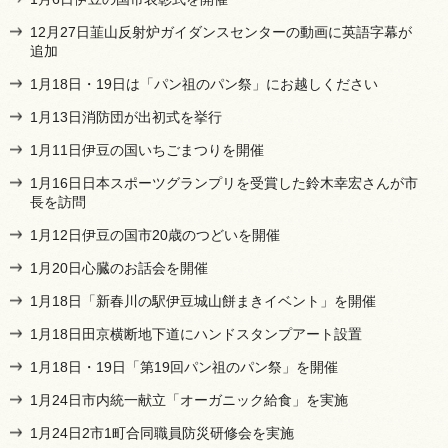
12月27日韮山反射炉ガイダンスセンターの動画に英語字幕が
追加
1月18日・19日は「パン祖のパン祭」にお越しください
1月13日消防団が出初式を挙行
1月11日伊豆の国いちごまつりを開催
1月16日日本スポーツグランプリを受賞した鈴木幸宏さんが市
長を訪問
1月12日伊豆の国市20歳のつどいを開催
1月20日心臓のお話会を開催
1月18日「新春川の駅伊豆城山餅まきイベント」を開催
1月18日田京横断地下道にハンドスタンプアート設置
1月18日・19日「第19回パン祖のパン祭」を開催
1月24日市内統一献立「オーガニック給食」を実施
1月24日2市1町合同職員防災研修会を実施