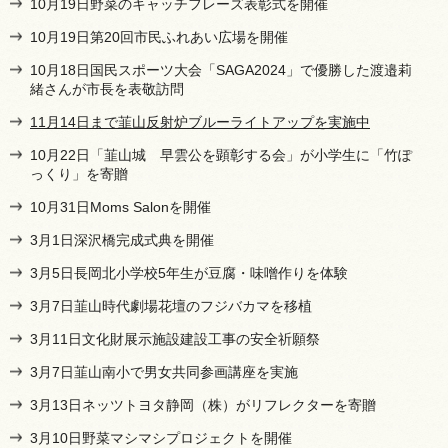
10月19日野菜のキャッチフレーズ表彰式を開催
10月19日第20回市民ふれあい広場を開催
10月18日国民スポーツ大会「SAGA2024」で優勝した渡邉莉
緒さんが市長を表敬訪問
11月14日まで韮山反射炉ブルーライトアップを実施中
10月22日「韮山城 早雲公を顕彰する会」が小学生に「竹ぽ
っくり」を寄贈
10月31日Moms Salonを開催
3月1日深沢橋完成式典を開催
3月5日長岡北小学校5年生が豆腐・味噌作りを体験
3月7日韮山時代劇場花壇のフジバカマを移植
3月11日文化財展示施設建設工事の安全祈願祭
3月7日韮山南小で男女共同参画講座を実施
3月13日ネッツトヨタ静岡（株）がリフレクターを寄贈
3月10日野菜マシマシプロジェクトを開催