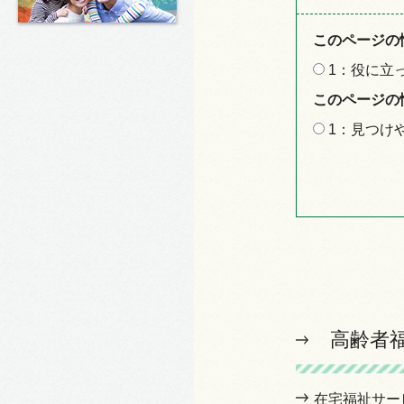
このページの
1：役に立
このページの
1：見つけ
高齢者
在宅福祉サー