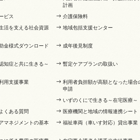
計画
ービス
介護保険料
生活を支える社会資源
地域包括支援センター
助金様式ダウンロード
成年後見制度
認知症と共に生きる～
暫定ケアプランの取扱い
利用支援事業
利用者負担額が高額となった場合
申請
いずのくにで生きる～在宅医療～
よくある質問
医療機関と地域の情報連携シート
アマネジメントの基本
福祉車両（車いす対応）貸出事業