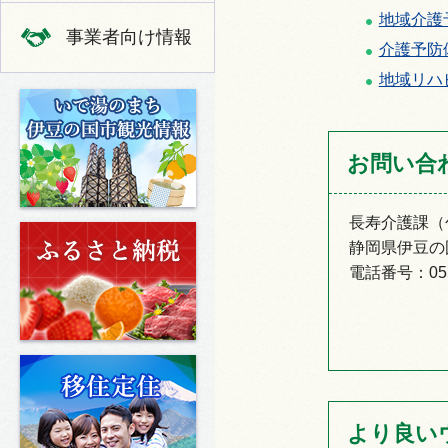
地域介護
事業者向け情報
介護予防
地域リハ
いで湯のまち 伊豆の国市の観光
お問い合
長寿介護課（
ふるさと納税
静岡県伊豆の国
電話番号：0558
移住定住
より良い