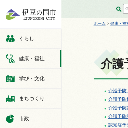
伊豆の国市
ホーム
>
健康・福
くらし
健康・福祉
介護
学び・文化
介護予防
まちづくり
介護予防
介護予防
介護予防
市政
認知症予