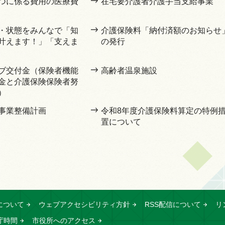
つに係る費用の医療費
在宅要介護者介護手当支給事業
・状態をみんなで「知
介護保険料「納付済額のお知らせ
叶えます！」「支えま
の発行
ブ交付金（保険者機能
高齢者温泉施設
金と介護保険保険者努
）
事業整備計画
令和8年度介護保険料算定の特例
置について
について
ウェブアクセシビリティ方針
RSS配信について
リ
庁時間
市役所へのアクセス