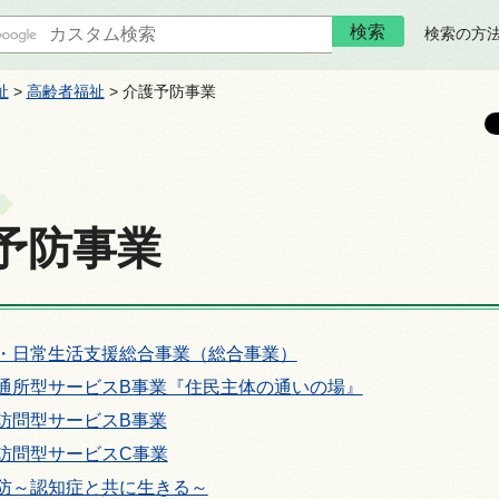
検索の方
祉
>
高齢者福祉
> 介護予防事業
予防事業
・日常生活支援総合事業（総合事業）
通所型サービスB事業『住民主体の通いの場』
訪問型サービスB事業
訪問型サービスC事業
防～認知症と共に生きる～