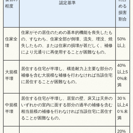
認定基準
程度
める
損害
割合
住家がその居住のための基本的機能を喪失したも
住家全
の、すなわち、住家全部が倒壊、流失、埋没、焼
50%
壊
失したもの、または住家の損壊が甚だしく、補修
以上
により元通りに再使用することが困難なもの。
40%
居住する住宅が半壊し、構造耐力上主要な部分の
大規模
以上5
補修を含む大規模な補修を行わなければ当該住宅
半壊
0%未
に居住することが困難なもの。
満
居住する住宅が半壊し、居室の壁、床又は天井の
30％
中規模
いずれかの室内に面する部分の過半の補修を含む
以上4
半壊
相当規模の補修を行わなければ当該住宅に居住す
0％未
ることが困難なもの。
満
20%