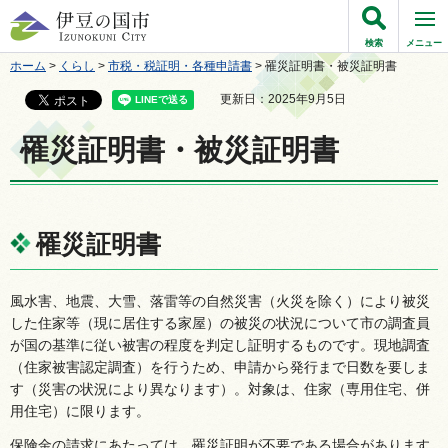
伊豆の国市
検索
メニュー
ホーム
>
くらし
>
市税・税証明・各種申請書
> 罹災証明書・被災証明書
更新日：2025年9月5日
罹災証明書・被災証明書
罹災証明書
風水害、地震、大雪、落雷等の自然災害（火災を除く）により被災
した住家等（現に居住する家屋）の被災の状況について市の調査員
が国の基準に従い被害の程度を判定し証明するものです。現地調査
（住家被害認定調査）を行うため、申請から発行まで日数を要しま
す（災害の状況により異なります）。対象は、住家（専用住宅、併
用住宅）に限ります。
保険金の請求にあたっては、罹災証明が不要である場合があります