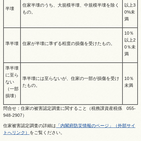
住家半壊のうち、大規模半壊、中規模半壊を除く
以上3
半壊
もの。
0%未
満
10％
以上2
準半壊
住家が半壊に準ずる程度の損傷を受けたもの。
0％未
満
準半壊
に至ら
準半壊には至らないが、住家の一部が損傷を受け
10％
ない
たもの。
未満
（一部
損壊）
問合せ：住家の被害認定調査に関すること（税務課資産税係
0
55-
948-2907）
住家被害認定調査の詳細は
「内閣府防災情報のページ」（外部サイ
トへリンク）
をご覧ください。