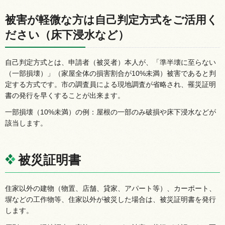
被害が軽微な方は自己判定方式をご活用く
ださい（床下浸水など）
自己判定方式とは、申請者（被災者）本人が、「準半壊に至らない
（一部損壊）」（家屋全体の損害割合が10%未満）被害であると判
定する方式です。市の調査員による現地調査が省略され、罹災証明
書の発行を早くすることが出来ます。
一部損壊（10%未満）の例：屋根の一部のみ破損や床下浸水などが
該当します。
被災証明書
住家以外の建物（物置、店舗、貸家、アパート等）、カーポート、
塀などの工作物等、住家以外が被災した場合は、被災証明書を発行
します。