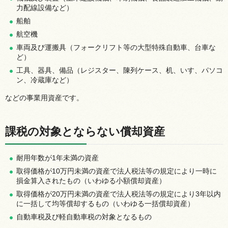
力配線設備など）
船舶
航空機
車両及び運搬具（フォークリフト等の大型特殊自動車、台車な
ど）
工具、器具、備品（レジスター、陳列ケース、机、いす、パソコ
ン、冷蔵庫など）
などの事業用資産です。
課税の対象とならない償却資産
耐用年数が1年未満の資産
取得価格が10万円未満の資産で法人税法等の規定により一時に
損金算入されたもの（いわゆる小額償却資産）
取得価格が20万円未満の資産で法人税法等の規定により3年以内
に一括して均等償却するもの（いわゆる一括償却資産）
自動車税及び軽自動車税の対象となるもの