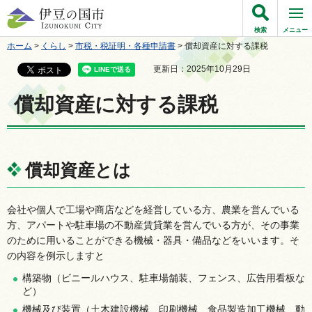
伊豆の国市
検索
メニュー
ホーム
>
くらし
>
市税・税証明・各種申請書
> 償却資産に対する課税
更新日：2025年10月29日
償却資産に対する課税
償却資産とは
会社や個人で工場や商店などを経営している方、農業を営んでいる
方、アパートや駐車場の不動産賃貸業を営んでいる方が、その事業
のために用いることができる機械・器具・備品などをいいます。そ
の内容を例示しますと
構築物（ビニールハウス、駐車場舗装、フェンス、広告用看板な
ど）
機械及び装置（土木建設機械、印刷機械、食品製造加工機械、動