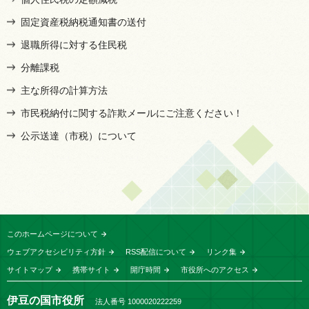
固定資産税納税通知書の送付
退職所得に対する住民税
分離課税
主な所得の計算方法
市民税納付に関する詐欺メールにご注意ください！
公示送達（市税）について
このホームページについて
ウェブアクセシビリティ方針
RSS配信について
リンク集
サイトマップ
携帯サイト
開庁時間
市役所へのアクセス
伊豆の国市役所
法人番号 1000020222259