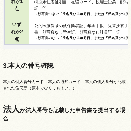
れか1
特別永住者証明書、在留カード、税理士証票、顔写
証
等
点
（顔写真つきで「氏名及び生年月日」または「氏名及び住所
いず
公的医療保険の被保険者証、年金手帳、児童扶養手
れか2
書、顔写真なし学生証、顔写真なし社員証
等
（顔写真のない「氏名及び生年月日」または「氏名及び住所
点
3.本人の番号確認
本人の個人番号カード、本人の通知カード、本人の個人番号が記載
された住民票（原本でなくてもよい。）
法人
が法人番号を記載した申告書を提出する場
合