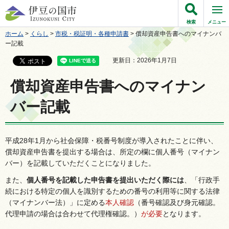
伊豆の国市
検索
メニュー
ホーム
>
くらし
>
市税・税証明・各種申請書
> 償却資産申告書へのマイナンバ
ー記載
更新日：2026年1月7日
償却資産申告書へのマイナン
バー記載
平成28年1月から社会保障・税番号制度が導入されたことに伴い、
償却資産申告書を提出する場合は、所定の欄に個人番号（マイナン
バー）を記載していただくことになりました。
また、
個人番号を記載した申告書を提出いただく際には
、「行政手
続における特定の個人を識別するための番号の利用等に関する法律
（マイナンバー法）」に定める
本人確認
（番号確認及び身元確認。
代理申請の場合は合わせて代理権確認。）
が必要
となります。