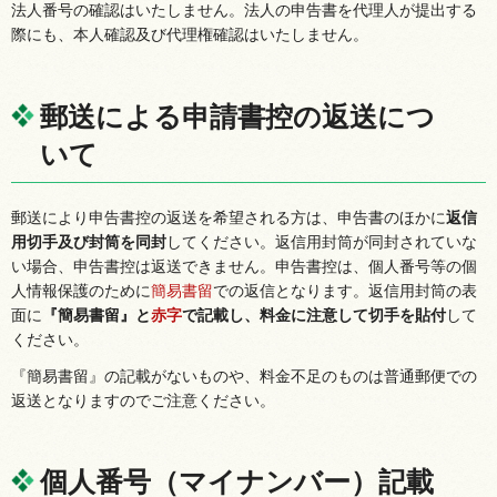
法人番号の確認はいたしません。法人の申告書を代理人が提出する
際にも、本人確認及び代理権確認はいたしません。
郵送による申請書控の返送につ
いて
郵送により申告書控の返送を希望される方は、申告書のほかに
返信
用切手及び封筒を同封
してください。返信用封筒が同封されていな
い場合、申告書控は返送できません。申告書控は、個人番号等の個
人情報保護のために
簡易書留
での返信となります。返信用封筒の表
面に
『簡易書留』と
赤字
で記載し、料金に注意して切手を貼付
して
ください。
『簡易書留』の記載がないものや、料金不足のものは普通郵便での
返送となりますのでご注意ください。
個人番号（マイナンバー）記載