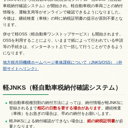
車税納付確認システム）が開始され、軽自動車税の車両ごとの納付
情報を、運輸支局等がオンラインで確認できるようになりました。
今後は、継続検査（車検）の時に納税証明書の提示が原則不要とな
ります。
併せて軽OSS（軽自動車ワンストップサービス）も開始されます。
OSSを利用することにより、いままで紙によって行われている申請
等の手続きは、インターネット上で一括して行うことができるよう
になります。
地方税共同機構ホームページ車体課税について（JNKS/OSS）（外
部サイトへリンク）
軽JNKS（軽自動車税納付確認システム）
軽自動車税種別割の納付方法によっては、納付情報が軽JNKSに
登録されるまで
相応の日数を要する場合があります
。継続検査
（車検）をお急ぎの場合は、早めの納付をお願いします。
軽JNKSによる納付確認ができない場合は、
紙の納税証明書
が必
要となります。