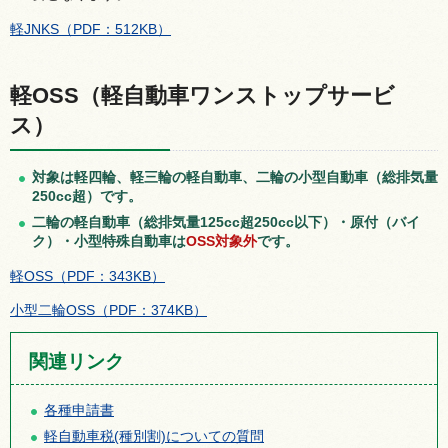
軽JNKS（PDF：512KB）
軽OSS（軽自動車ワンストップサービ
ス）
対象は軽四輪、軽三輪の軽自動車、
二輪の小型自動車
（総排気量
250cc超）
です。
二輪の軽自動車（総排気量125cc超250cc以下）・原付（バイ
ク）・小型特殊自動車は
OSS対象外
です。
軽OSS（PDF：343KB）
小型二輪OSS（PDF：374KB）
関連リンク
各種申請書
軽自動車税(種別割)についての質問