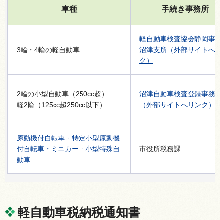
車種
手続き事務所
軽自動車検査協会静岡事
3輪・4輪の軽自動車
沼津支所（外部サイトへ
ク）
2輪の小型自動車（250cc超）
沼津自動車検査登録事務
軽2輪（125cc超250cc以下）
（外部サイトへリンク）
原動機付自転車・特定小型原動機
付自転車・ミニカー・小型特殊自
市役所税務課
動車
軽自動車税納税通知書