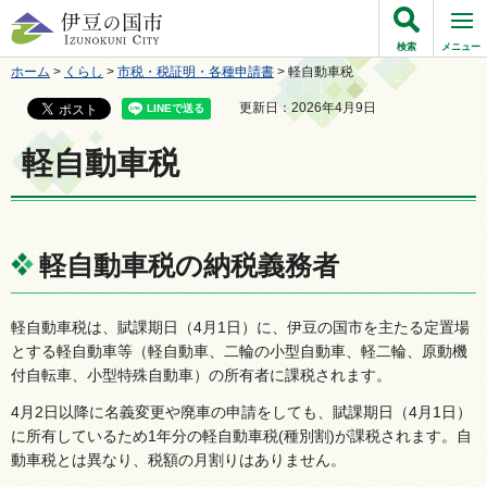
伊豆の国市
検索
メニュー
ホーム
>
くらし
>
市税・税証明・各種申請書
> 軽自動車税
更新日：2026年4月9日
軽自動車税
軽自動車税の納税義務者
軽自動車税は、賦課期日（4月1日）に、伊豆の国市を主たる定置場
とする軽自動車等（軽自動車、二輪の小型自動車、軽二輪、原動機
付自転車、小型特殊自動車）の所有者に課税されます。
4月2日以降に名義変更や廃車の申請をしても、賦課期日（4月1日）
に所有しているため1年分の軽自動車税(種別割)が課税されます。自
動車税とは異なり、税額の月割りはありません。