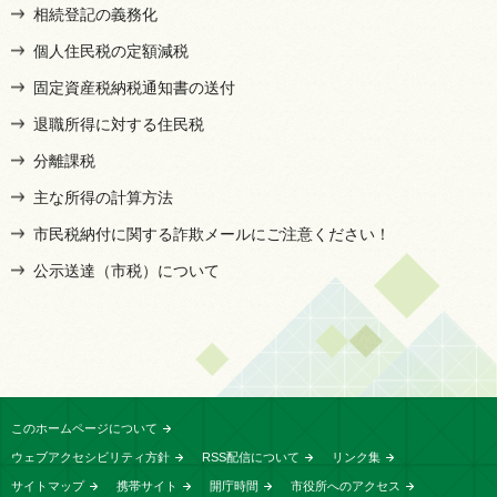
相続登記の義務化
個人住民税の定額減税
固定資産税納税通知書の送付
退職所得に対する住民税
分離課税
主な所得の計算方法
市民税納付に関する詐欺メールにご注意ください！
公示送達（市税）について
このホームページについて
ウェブアクセシビリティ方針
RSS配信について
リンク集
サイトマップ
携帯サイト
開庁時間
市役所へのアクセス